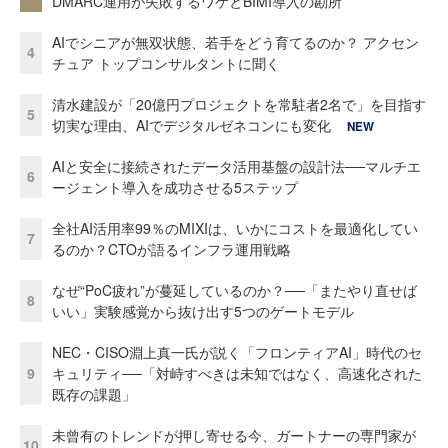
DMARC運用が失敗するワケとBIMI導入の勘所
AIでシニアが無双状態、若手をどう育てるのか？ アクセン
4
チュア トップコンサルタントに聞く
清水建設が「20億円プロジェクトを常駐者2名で」を目指す
5
切実な理由、AIでデジタルゼネコンにも変化
NEW
AIと安全に接続されたデータ活用基盤の設計法──マルチエ
6
ージェント導入を成功させる5ステップ
全社AI活用率99％のMIXIは、いかにコストを最適化してい
7
るのか？CTOが語るインフラ運用戦略
なぜ“PoC疲れ”が蔓延しているのか？──「またやり直せば
8
いい」実験感覚から抜け出す5つのゲートモデル
NEC・CISO淵上真一氏が説く「フロンティアAI」時代のセ
9
キュリティ──「対峙すべきは未知ではなく、高速化された
既存の課題」
未曾有のトレンドが押し寄せる今、ガートナーの専門家が
10