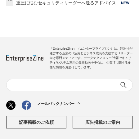
重圧に悩むセキュリティリーダーへ送るアドバイス
NEW
「EnterpriseZine」（エンタープライズジン）は、翔泳社が
運営する企業のIT活用とビジネス成長を支援するITリーダー
向け専門メディアです。データテクノロジー/情報セキュリ
ティ/システム運用の最新動向を中心に、企業ITに関する多
様な情報をお届けしています。
メールバックナンバー
記事掲載のご依頼
広告掲載のご案内