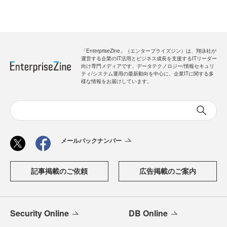
「EnterpriseZine」（エンタープライズジン）は、翔泳社が
運営する企業のIT活用とビジネス成長を支援するITリーダー
向け専門メディアです。データテクノロジー/情報セキュリ
ティ/システム運用の最新動向を中心に、企業ITに関する多
様な情報をお届けしています。
メールバックナンバー
記事掲載のご依頼
広告掲載のご案内
Security Online
DB Online