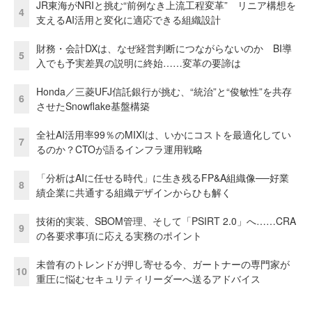
JR東海がNRIと挑む“前例なき上流工程変革” リニア構想を
4
支えるAI活用と変化に適応できる組織設計
財務・会計DXは、なぜ経営判断につながらないのか BI導
5
入でも予実差異の説明に終始……変革の要諦は
Honda／三菱UFJ信託銀行が挑む、“統治”と“俊敏性”を共存
6
させたSnowflake基盤構築
全社AI活用率99％のMIXIは、いかにコストを最適化してい
7
るのか？CTOが語るインフラ運用戦略
「分析はAIに任せる時代」に生き残るFP&A組織像──好業
8
績企業に共通する組織デザインからひも解く
技術的実装、SBOM管理、そして「PSIRT 2.0」へ……CRA
9
の各要求事項に応える実務のポイント
未曾有のトレンドが押し寄せる今、ガートナーの専門家が
10
重圧に悩むセキュリティリーダーへ送るアドバイス