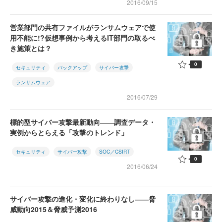
2016/09/15
営業部門の共有ファイルがランサムウェアで使
用不能に!?仮想事例から考えるIT部門の取るべ
き施策とは？
0
セキュリティ
バックアップ
サイバー攻撃
ランサムウェア
2016/07/29
標的型サイバー攻撃最新動向――調査データ・
実例からとらえる「攻撃のトレンド」
セキュリティ
サイバー攻撃
SOC／CSIRT
0
2016/06/24
サイバー攻撃の進化・変化に終わりなし――脅
威動向2015＆脅威予測2016