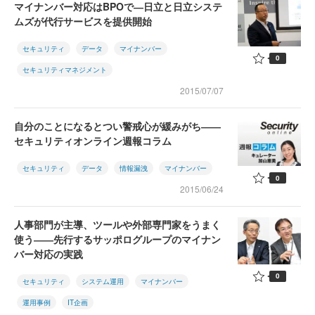
マイナンバー対応はBPOで―日立と日立システ
ムズが代行サービスを提供開始
セキュリティ
データ
マイナンバー
0
セキュリティマネジメント
2015/07/07
自分のことになるとつい警戒心が緩みがち――
セキュリティオンライン週報コラム
セキュリティ
データ
情報漏洩
マイナンバー
0
2015/06/24
人事部門が主導、ツールや外部専門家をうまく
使う――先行するサッポログループのマイナン
バー対応の実践
0
セキュリティ
システム運用
マイナンバー
運用事例
IT企画