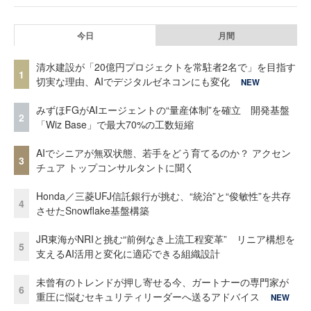
今日
月間
清水建設が「20億円プロジェクトを常駐者2名で」を目指す
1
切実な理由、AIでデジタルゼネコンにも変化
NEW
みずほFGがAIエージェントの“量産体制”を確立 開発基盤
2
「Wiz Base」で最大70%の工数短縮
AIでシニアが無双状態、若手をどう育てるのか？ アクセン
3
チュア トップコンサルタントに聞く
Honda／三菱UFJ信託銀行が挑む、“統治”と“俊敏性”を共存
4
させたSnowflake基盤構築
JR東海がNRIと挑む“前例なき上流工程変革” リニア構想を
5
支えるAI活用と変化に適応できる組織設計
未曾有のトレンドが押し寄せる今、ガートナーの専門家が
6
重圧に悩むセキュリティリーダーへ送るアドバイス
NEW