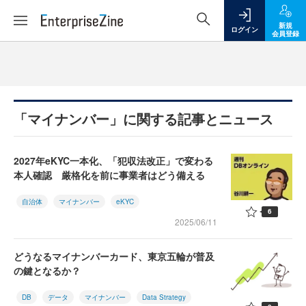
新規
ログイン
会員登録
「マイナンバー」に関する記事とニュース
2027年eKYC一本化、「犯収法改正」で変わる
本人確認 厳格化を前に事業者はどう備える
自治体
マイナンバー
eKYC
6
2025/06/11
どうなるマイナンバーカード、東京五輪が普及
の鍵となるか？
DB
データ
マイナンバー
Data Strategy