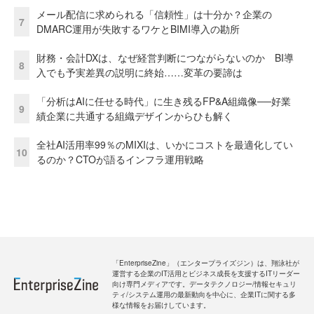
メール配信に求められる「信頼性」は十分か？企業の
7
DMARC運用が失敗するワケとBIMI導入の勘所
財務・会計DXは、なぜ経営判断につながらないのか BI導
8
入でも予実差異の説明に終始……変革の要諦は
「分析はAIに任せる時代」に生き残るFP&A組織像──好業
9
績企業に共通する組織デザインからひも解く
全社AI活用率99％のMIXIは、いかにコストを最適化してい
10
るのか？CTOが語るインフラ運用戦略
「EnterpriseZine」（エンタープライズジン）は、翔泳社が
運営する企業のIT活用とビジネス成長を支援するITリーダー
向け専門メディアです。データテクノロジー/情報セキュリ
ティ/システム運用の最新動向を中心に、企業ITに関する多
様な情報をお届けしています。