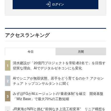
ログイン
アクセスランキング
今日
月間
清水建設が「20億円プロジェクトを常駐者2名で」を目指す
1
切実な理由、AIでデジタルゼネコンにも変化
AIでシニアが無双状態、若手をどう育てるのか？ アクセン
2
チュア トップコンサルタントに聞く
みずほFGがAIエージェントの“量産体制”を確立 開発基盤
3
「Wiz Base」で最大70%の工数短縮
JR東海がNRIと挑む“前例なき上流工程変革” リニア構想を