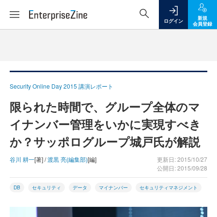
新規
ログイン
会員登録
Security Online Day 2015 講演レポート
限られた時間で、グループ全体のマ
イナンバー管理をいかに実現すべき
か？サッポログループ城戸氏が解説
谷川 耕一
[著] /
渡黒 亮(編集部)
[編]
更新日: 2015/10/27
公開日: 2015/09/28
DB
セキュリティ
データ
マイナンバー
セキュリティマネジメント