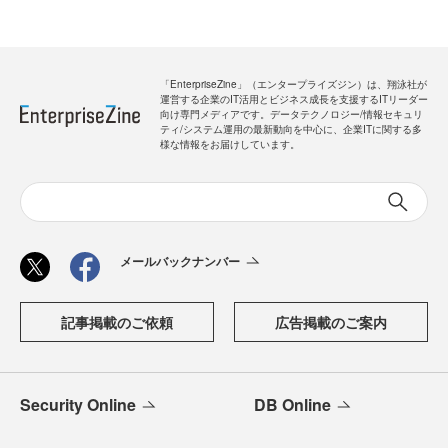
「EnterpriseZine」（エンタープライズジン）は、翔泳社が
運営する企業のIT活用とビジネス成長を支援するITリーダー
向け専門メディアです。データテクノロジー/情報セキュリ
ティ/システム運用の最新動向を中心に、企業ITに関する多
様な情報をお届けしています。
メールバックナンバー
記事掲載のご依頼
広告掲載のご案内
Security Online
DB Online