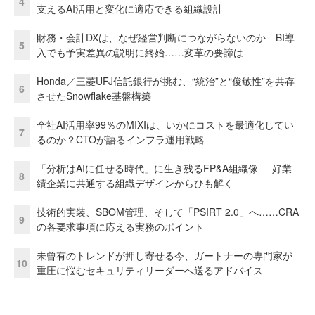
4
支えるAI活用と変化に適応できる組織設計
財務・会計DXは、なぜ経営判断につながらないのか BI導
5
入でも予実差異の説明に終始……変革の要諦は
Honda／三菱UFJ信託銀行が挑む、“統治”と“俊敏性”を共存
6
させたSnowflake基盤構築
全社AI活用率99％のMIXIは、いかにコストを最適化してい
7
るのか？CTOが語るインフラ運用戦略
「分析はAIに任せる時代」に生き残るFP&A組織像──好業
8
績企業に共通する組織デザインからひも解く
技術的実装、SBOM管理、そして「PSIRT 2.0」へ……CRA
9
の各要求事項に応える実務のポイント
未曾有のトレンドが押し寄せる今、ガートナーの専門家が
10
重圧に悩むセキュリティリーダーへ送るアドバイス