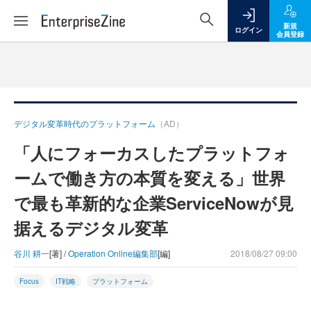
新規
ログイン
会員登録
デジタル変革時代のプラットフォーム
（AD）
「人にフォーカスしたプラットフォ
ームで働き方の本質を変える」世界
で最も革新的な企業ServiceNowが見
据えるデジタル変革
谷川 耕一
[著] /
Operation Online編集部
[編]
2018/08/27 09:00
Focus
IT戦略
プラットフォーム