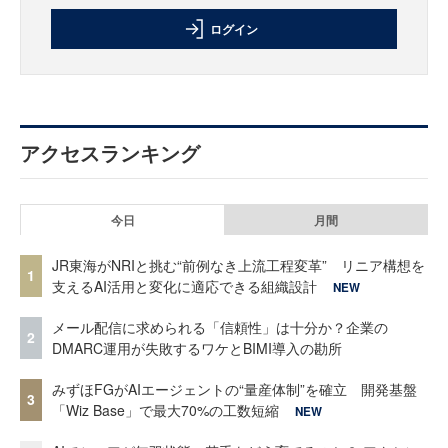
ログイン
アクセスランキング
今日
月間
JR東海がNRIと挑む“前例なき上流工程変革” リニア構想を
1
支えるAI活用と変化に適応できる組織設計
NEW
メール配信に求められる「信頼性」は十分か？企業の
2
DMARC運用が失敗するワケとBIMI導入の勘所
みずほFGがAIエージェントの“量産体制”を確立 開発基盤
3
「Wiz Base」で最大70%の工数短縮
NEW