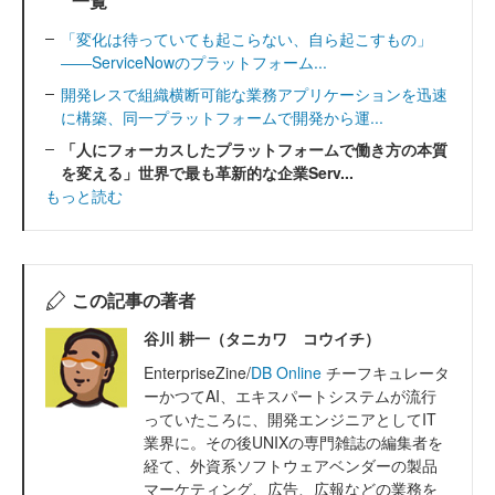
一覧
「変化は待っていても起こらない、自ら起こすもの」
――ServiceNowのプラットフォーム...
開発レスで組織横断可能な業務アプリケーションを迅速
に構築、同一プラットフォームで開発から運...
「人にフォーカスしたプラットフォームで働き方の本質
を変える」世界で最も革新的な企業Serv...
もっと読む
この記事の著者
谷川 耕一（タニカワ コウイチ）
EnterpriseZine/
DB Online
チーフキュレータ
ーかつてAI、エキスパートシステムが流行
っていたころに、開発エンジニアとしてIT
業界に。その後UNIXの専門雑誌の編集者を
経て、外資系ソフトウェアベンダーの製品
マーケティング、広告、広報などの業務を