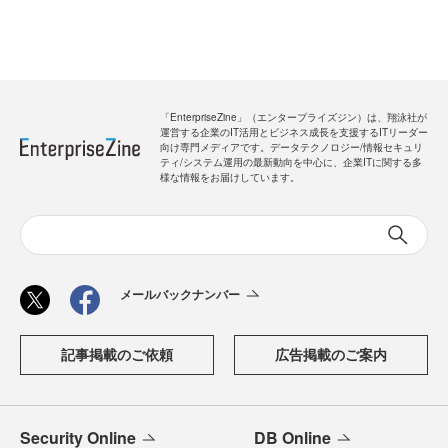
「EnterpriseZine」（エンタープライズジン）は、翔泳社が
運営する企業のIT活用とビジネス成長を支援するITリーダー
向け専門メディアです。データテクノロジー/情報セキュリ
ティ/システム運用の最新動向を中心に、企業ITに関する多
様な情報をお届けしています。
メールバックナンバー
記事掲載のご依頼
広告掲載のご案内
Security Online
DB Online