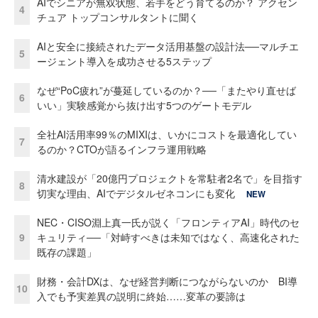
AIでシニアが無双状態、若手をどう育てるのか？ アクセン
4
チュア トップコンサルタントに聞く
AIと安全に接続されたデータ活用基盤の設計法──マルチエ
5
ージェント導入を成功させる5ステップ
なぜ“PoC疲れ”が蔓延しているのか？──「またやり直せば
6
いい」実験感覚から抜け出す5つのゲートモデル
全社AI活用率99％のMIXIは、いかにコストを最適化してい
7
るのか？CTOが語るインフラ運用戦略
清水建設が「20億円プロジェクトを常駐者2名で」を目指す
8
切実な理由、AIでデジタルゼネコンにも変化
NEW
NEC・CISO淵上真一氏が説く「フロンティアAI」時代のセ
9
キュリティ──「対峙すべきは未知ではなく、高速化された
既存の課題」
財務・会計DXは、なぜ経営判断につながらないのか BI導
10
入でも予実差異の説明に終始……変革の要諦は