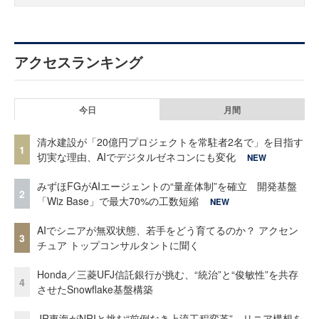
アクセスランキング
今日
月間
清水建設が「20億円プロジェクトを常駐者2名で」を目指す
1
切実な理由、AIでデジタルゼネコンにも変化
NEW
みずほFGがAIエージェントの“量産体制”を確立 開発基盤
2
「Wiz Base」で最大70%の工数短縮
NEW
AIでシニアが無双状態、若手をどう育てるのか？ アクセン
3
チュア トップコンサルタントに聞く
Honda／三菱UFJ信託銀行が挑む、“統治”と“俊敏性”を共存
4
させたSnowflake基盤構築
JR東海がNRIと挑む“前例なき上流工程変革” リニア構想を