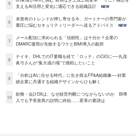
5
支えるAI活用と変化に適応できる組織設計
NEW
未曾有のトレンドが押し寄せる今、ガートナーの専門家が
6
重圧に悩むセキュリティリーダーへ送るアドバイス
NEW
メール配信に求められる「信頼性」は十分か？企業の
7
DMARC運用が失敗するワケとBIMI導入の勘所
ナイキ、DHLでのIT要職を経て「ロッテ」のCIOに──丸茂
8
眞弓さんが“集大成の場”で挑戦したいこと
「分析はAIに任せる時代」に生き残るFP&A組織像──好業
9
績企業に共通する組織デザインからひも解く
財務・会計DXは、なぜ経営判断につながらないのか BI導
10
入でも予実差異の説明に終始……変革の要諦は