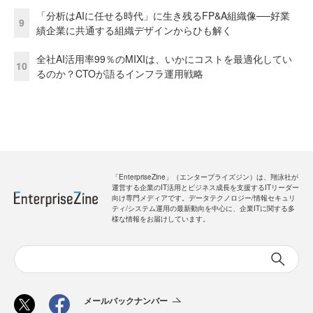
「分析はAIに任せる時代」に生き残るFP&A組織像──好業
9
績企業に共通する組織デザインからひも解く
全社AI活用率99％のMIXIは、いかにコストを最適化してい
10
るのか？CTOが語るインフラ運用戦略
「EnterpriseZine」（エンタープライズジン）は、翔泳社が
運営する企業のIT活用とビジネス成長を支援するITリーダー
向け専門メディアです。データテクノロジー/情報セキュリ
ティ/システム運用の最新動向を中心に、企業ITに関する多
様な情報をお届けしています。
メールバックナンバー