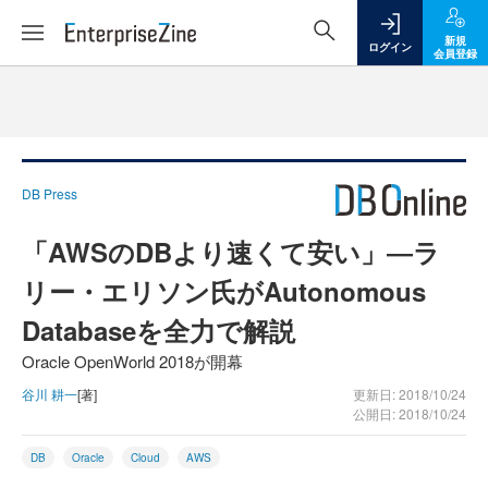
新規
ログイン
会員登録
DB Press
「AWSのDBより速くて安い」―ラ
リー・エリソン氏がAutonomous
Databaseを全力で解説
Oracle OpenWorld 2018が開幕
谷川 耕一
[著]
更新日: 2018/10/24
公開日: 2018/10/24
DB
Oracle
Cloud
AWS