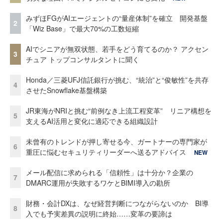
みずほFGがAIエージェントの“量産体制”を確立 開発基盤
2
「Wiz Base」で最大70%の工数短縮
AIでシニアが無双状態、若手をどう育てるのか？ アクセン
3
チュア トップコンサルタントに聞く
Honda／三菱UFJ信託銀行が挑む、“統治”と“俊敏性”を共存
4
させたSnowflake基盤構築
JR東海がNRIと挑む“前例なき上流工程変革” リニア構想を
5
支えるAI活用と変化に適応できる組織設計
未曾有のトレンドが押し寄せる今、ガートナーの専門家が
6
重圧に悩むセキュリティリーダーへ送るアドバイス
NEW
メール配信に求められる「信頼性」は十分か？企業の
7
DMARC運用が失敗するワケとBIMI導入の勘所
財務・会計DXは、なぜ経営判断につながらないのか BI導
8
入でも予実差異の説明に終始……変革の要諦は