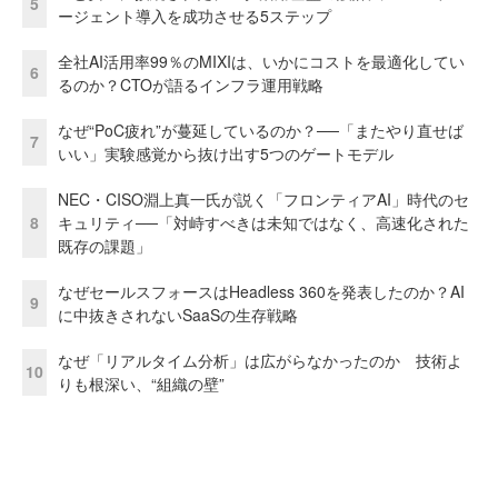
5
ージェント導入を成功させる5ステップ
全社AI活用率99％のMIXIは、いかにコストを最適化してい
6
るのか？CTOが語るインフラ運用戦略
なぜ“PoC疲れ”が蔓延しているのか？──「またやり直せば
7
いい」実験感覚から抜け出す5つのゲートモデル
NEC・CISO淵上真一氏が説く「フロンティアAI」時代のセ
8
キュリティ──「対峙すべきは未知ではなく、高速化された
既存の課題」
なぜセールスフォースはHeadless 360を発表したのか？AI
9
に中抜きされないSaaSの生存戦略
なぜ「リアルタイム分析」は広がらなかったのか 技術よ
10
りも根深い、“組織の壁”