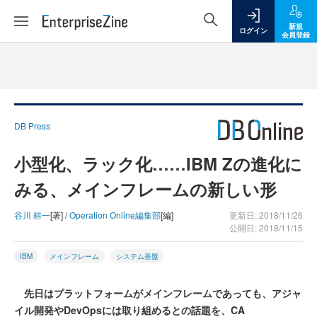
新規
ログイン
会員登録
DB Press
小型化、ラック化……IBM Zの進化に
みる、メインフレームの新しい形
谷川 耕一
[著] /
Operation Online編集部
[編]
更新日: 2018/11/26
公開日: 2018/11/15
IBM
メインフレーム
システム基盤
先日はプラットフォームがメインフレームであっても、アジャ
イル開発やDevOpsには取り組めるとの話題を、CA