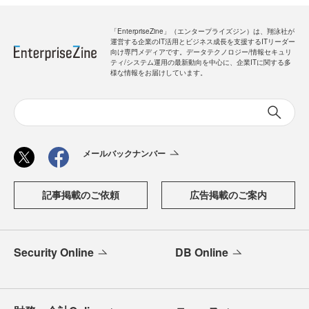
「EnterpriseZine」（エンタープライズジン）は、翔泳社が
運営する企業のIT活用とビジネス成長を支援するITリーダー
向け専門メディアです。データテクノロジー/情報セキュリ
ティ/システム運用の最新動向を中心に、企業ITに関する多
様な情報をお届けしています。
メールバックナンバー
記事掲載のご依頼
広告掲載のご案内
Security Online
DB Online