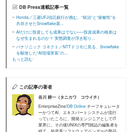
DB Press連載記事一覧
Honda／三菱UFJ信託銀行が挑む、“統治”と“俊敏性”を
共存させたSnowflake基...
AIだけに投資しても成果はでない──投資成果の格差は
なぜ生まれるのか？ 実態調査が浮き彫り...
パナソニック コネクト／NTTドコモに見る、Snowflake
を駆使した“AI現場実装”の...
もっと読む
この記事の著者
谷川 耕一（タニカワ コウイチ）
EnterpriseZine/
DB Online
チーフキュレータ
ーかつてAI、エキスパートシステムが流行
っていたころに、開発エンジニアとしてIT
業界に。その後UNIXの専門雑誌の編集者を
経て、外資系ソフトウェアベンダーの製品