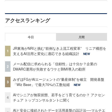
アクセスランキング
今日
月間
JR東海がNRIと挑む“前例なき上流工程変革” リニア構想を
1
支えるAI活用と変化に適応できる組織設計
NEW
メール配信に求められる「信頼性」は十分か？企業の
2
DMARC運用が失敗するワケとBIMI導入の勘所
みずほFGがAIエージェントの“量産体制”を確立 開発基盤
3
「Wiz Base」で最大70%の工数短縮
NEW
AIでシニアが無双状態、若手をどう育てるのか？ アクセン
4
チュア トップコンサルタントに聞く
AIと安全に接続されたデータ活用基盤の設計法──マルチエ