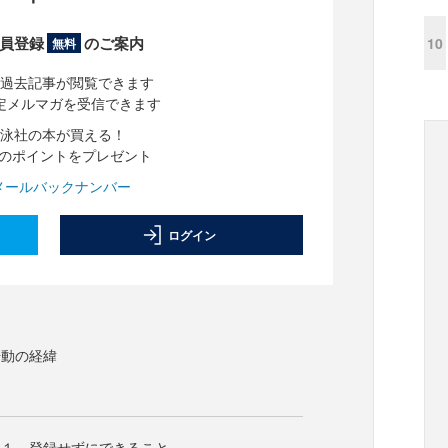
員登録
のご案内
10
無料
過去記事が閲覧できます
定メルマガを受信できます
泳社の本が買える！
分のポイントをプレゼント
メールバックナンバー
ログイン
始動の経緯
法１．登録せずにできること