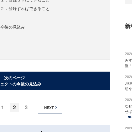
法２．登録すればできること
新
の今後の見込み
2026
みず
盤「
2026
次のページ
JR
ェクトの今後の見込み
想を
2026
なぜ
1
2
3
NEXT
せば
N
2026