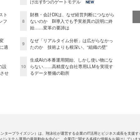
け出す5つのゲートモデル
NEW
コスト
財務・会計DXは、なぜ経営判断につながら
ンフ
8
ないのか BI導入でも予実差異の説明に終
始……変革の要諦は
変
なぜ「リアルタイム分析」は広がらなかっ
9
化に適
たのか 技術よりも根深い、“組織の壁”
生成AIの本番運用開始、しかし使い物にな
の設
10
らない……高精度な自社専用LLMを実現す
功させ
るデータ整備の勘所
Zine」（エンタープライズジン）は、翔泳社が運営する企業のIT活用とビジネス成長を支
ィ/システム運用の最新動向を中心に、企業ITに関する多様な情報をお届けしていま