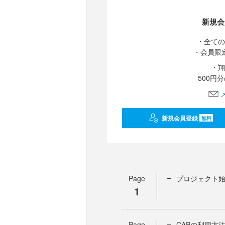
新規会
・全ての
・会員限
・翔
500円
新規会員登録
無料
Page
プロジェクト
1
Page
CAPの利用方