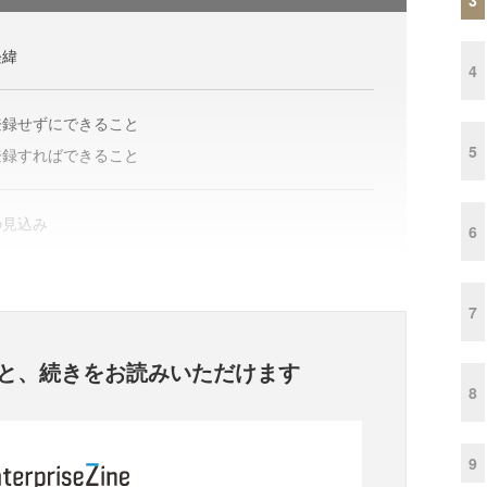
経緯
4
登録せずにできること
5
登録すればできること
の見込み
6
7
と、
続きをお読みいただけます
8
9