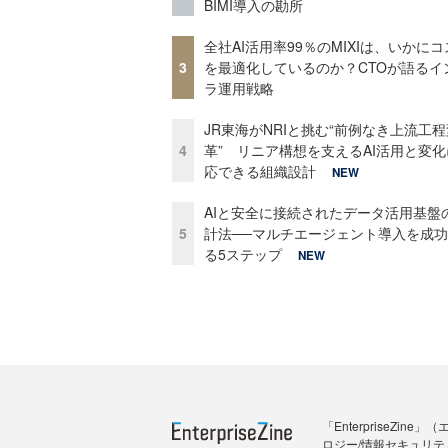
BIMI導入の勘所
全社AI活用率99％のMIXIは、いかに
3
を最適化しているのか？CTOが語るイ
ラ運用戦略
JR東海がNRIと挑む“前例なき上流工程
4
革” リニア構想を支えるAI活用と変
応できる組織設計
NEW
AIと安全に接続されたデータ活用基盤
5
計法──マルチエージェント導入を成
る5ステップ
NEW
「Enterprise
ロジー/情報セキュリテ