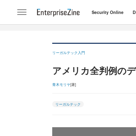
Security Online
D
リーガルテック入門
アメリカ全判例のデ
青木モリヤ
[著]
リーガルテック