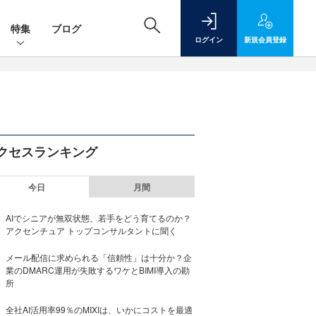
特集
ブログ
ログイン
新規
会員登録
クセスランキング
今日
月間
AIでシニアが無双状態、若手をどう育てるのか？
アクセンチュア トップコンサルタントに聞く
メール配信に求められる「信頼性」は十分か？企
業のDMARC運用が失敗するワケとBIMI導入の勘
所
全社AI活用率99％のMIXIは、いかにコストを最適