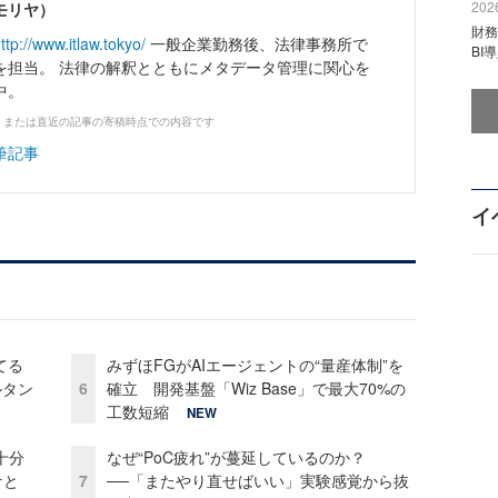
2026
モリヤ）
財
ttp://www.itlaw.tokyo/
一般企業勤務後、法律事務所で
BI
を担当。 法律の解釈とともにメタデータ管理に関心を
中。
、または直近の記事の寄稿時点での内容です
筆記事
イ
てる
みずほFGがAIエージェントの“量産体制”を
ルタン
6
確立 開発基盤「Wiz Base」で最大70%の
工数短縮
NEW
十分
なぜ“PoC疲れ”が蔓延しているのか？
ケと
7
──「またやり直せばいい」実験感覚から抜