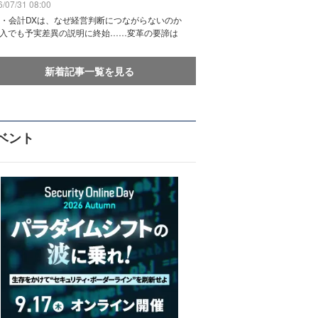
/07/31 08:00
務・会計DXは、なぜ経営判断につながらないのか
導入でも予実差異の説明に終始……変革の要諦は
新着記事一覧を見る
ベント