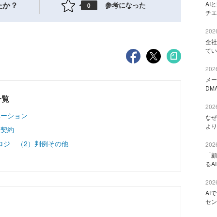
たか？
AI
参考になった
0
チエ
2026
全社
てい
2026
メー
DM
一覧
2026
ベーション
なぜ
より
子契約
ロジ （2）判例その他
2026
「顧
るA
2026
AI
セン