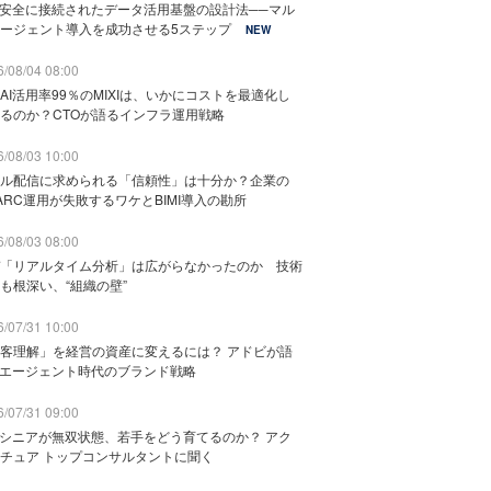
と安全に接続されたデータ活用基盤の設計法──マル
ージェント導入を成功させる5ステップ
NEW
/08/04 08:00
AI活用率99％のMIXIは、いかにコストを最適化し
るのか？CTOが語るインフラ運用戦略
/08/03 10:00
ル配信に求められる「信頼性」は十分か？企業の
ARC運用が失敗するワケとBIMI導入の勘所
/08/03 08:00
「リアルタイム分析」は広がらなかったのか 技術
も根深い、“組織の壁”
/07/31 10:00
客理解」を経営の資産に変えるには？ アドビが語
Iエージェント時代のブランド戦略
/07/31 09:00
でシニアが無双状態、若手をどう育てるのか？ アク
チュア トップコンサルタントに聞く