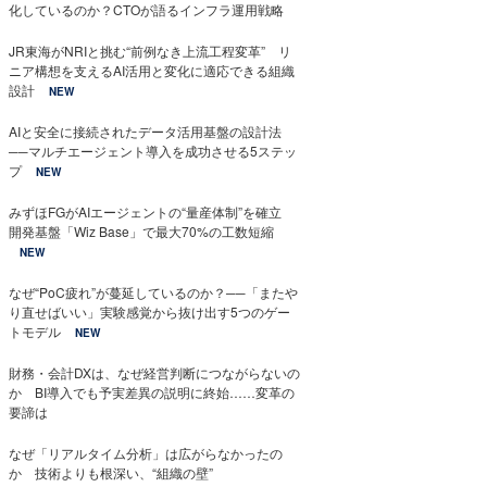
化しているのか？CTOが語るインフラ運用戦略
JR東海がNRIと挑む“前例なき上流工程変革” リ
ニア構想を支えるAI活用と変化に適応できる組織
設計
NEW
AIと安全に接続されたデータ活用基盤の設計法
──マルチエージェント導入を成功させる5ステッ
プ
NEW
みずほFGがAIエージェントの“量産体制”を確立
開発基盤「Wiz Base」で最大70%の工数短縮
NEW
なぜ“PoC疲れ”が蔓延しているのか？──「またや
り直せばいい」実験感覚から抜け出す5つのゲー
トモデル
NEW
財務・会計DXは、なぜ経営判断につながらないの
か BI導入でも予実差異の説明に終始……変革の
要諦は
なぜ「リアルタイム分析」は広がらなかったの
か 技術よりも根深い、“組織の壁”