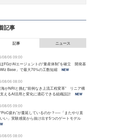
着記事
記事
ニュース
/08/06 09:00
ほFGがAIエージェントの“量産体制”を確立 開発基
Wiz Base」で最大70%の工数短縮
NEW
/08/06 08:00
東海がNRIと挑む“前例なき上流工程変革” リニア構
支えるAI活用と変化に適応できる組織設計
NEW
/08/05 09:00
“PoC疲れ”が蔓延しているのか？──「またやり直
いい」実験感覚から抜け出す5つのゲートモデル
EW
/08/05 08:00