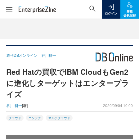
新規
ログイン
会員登録
週刊DBオンライン 谷川耕一
Red Hatの買収でIBM CloudもGen2
に進化しターゲットはエンタープラ
イズ
谷川 耕一
[著]
2020/09/04 10:00
クラウド
コンテナ
マルチクラウド