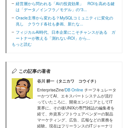
経営層から問われる「AIの投資効果」 ROIを高める鍵
は「データ／インフラ／モデル」の“3...
Oracle主導から変わる？MySQLコミュニティに変化の
兆し クラウド各社も参画、新たな...
フィジカルAI時代、日本企業にこそチャンスがある ガ
ートナーが教える「測れないROI」から...
もっと読む
この記事の著者
谷川 耕一（タニカワ コウイチ）
EnterpriseZine/
DB Online
チーフキュレータ
ーかつてAI、エキスパートシステムが流行
っていたころに、開発エンジニアとしてIT
業界に。その後UNIXの専門雑誌の編集者を
経て、外資系ソフトウェアベンダーの製品
マーケティング、広告、広報などの業務を
経験。現在はフリーランスのITジャーナリ