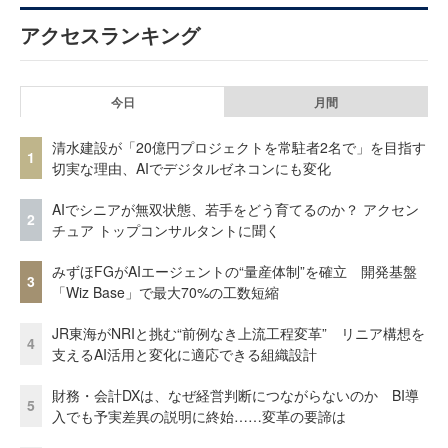
アクセスランキング
今日
月間
清水建設が「20億円プロジェクトを常駐者2名で」を目指す
1
切実な理由、AIでデジタルゼネコンにも変化
AIでシニアが無双状態、若手をどう育てるのか？ アクセン
2
チュア トップコンサルタントに聞く
みずほFGがAIエージェントの“量産体制”を確立 開発基盤
3
「Wiz Base」で最大70%の工数短縮
JR東海がNRIと挑む“前例なき上流工程変革” リニア構想を
4
支えるAI活用と変化に適応できる組織設計
財務・会計DXは、なぜ経営判断につながらないのか BI導
5
入でも予実差異の説明に終始……変革の要諦は