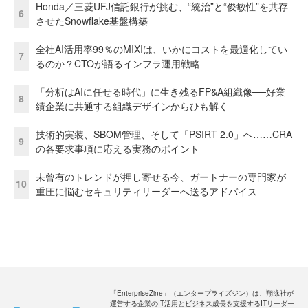
Honda／三菱UFJ信託銀行が挑む、“統治”と“俊敏性”を共存
6
させたSnowflake基盤構築
全社AI活用率99％のMIXIは、いかにコストを最適化してい
7
るのか？CTOが語るインフラ運用戦略
「分析はAIに任せる時代」に生き残るFP&A組織像──好業
8
績企業に共通する組織デザインからひも解く
技術的実装、SBOM管理、そして「PSIRT 2.0」へ……CRA
9
の各要求事項に応える実務のポイント
未曾有のトレンドが押し寄せる今、ガートナーの専門家が
10
重圧に悩むセキュリティリーダーへ送るアドバイス
「EnterpriseZine」（エンタープライズジン）は、翔泳社が
運営する企業のIT活用とビジネス成長を支援するITリーダー