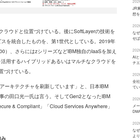
2026
JR
想を
2026
ラウドと位置づけている。後にSoftLayerの技術を
なぜ
せば
ビスを統合したものを、第1世代としている。2019年
2026
400）、さらにはzシリーズなどIBM独自のIaaSを加え
AI
技術を活用するハイブリッドあるいはマルチなクラウドを
チエ
位置づけている。
2026
全社
のアーキテクチャを刷新しています」と、日本IBM
てい
業部長 理事の田口光一氏は言う。そしてGen2となったIBM
2026
ure & Compliant」「Cloud Services Anywhere」
メー
DM
2026
なぜ
より