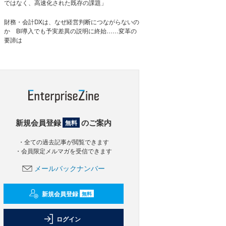
ではなく、高速化された既存の課題」
財務・会計DXは、なぜ経営判断につながらないの
か BI導入でも予実差異の説明に終始……変革の
要諦は
新規会員登録
のご案内
無料
・全ての過去記事が閲覧できます
・会員限定メルマガを受信できます
メールバックナンバー
新規会員登録
無料
ログイン