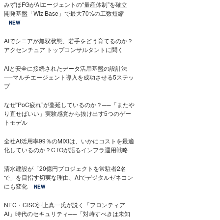
みずほFGがAIエージェントの“量産体制”を確立
開発基盤「Wiz Base」で最大70%の工数短縮
NEW
AIでシニアが無双状態、若手をどう育てるのか？
アクセンチュア トップコンサルタントに聞く
AIと安全に接続されたデータ活用基盤の設計法
──マルチエージェント導入を成功させる5ステッ
プ
なぜ“PoC疲れ”が蔓延しているのか？──「またや
り直せばいい」実験感覚から抜け出す5つのゲー
トモデル
全社AI活用率99％のMIXIは、いかにコストを最適
化しているのか？CTOが語るインフラ運用戦略
清水建設が「20億円プロジェクトを常駐者2名
で」を目指す切実な理由、AIでデジタルゼネコン
にも変化
NEW
NEC・CISO淵上真一氏が説く「フロンティア
AI」時代のセキュリティ──「対峙すべきは未知