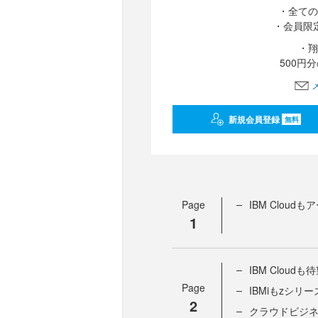
・全ての
・会員限
・翔
500円
新規会員登録
無料
Page
IBM Clou
1
IBM Clou
Page
IBMiもzシ
2
クラウドビジ