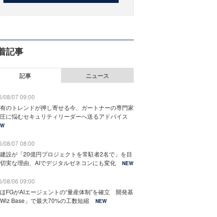
着記事
記事
ニュース
/08/07 09:00
有のトレンドが押し寄せる今、ガートナーの専門家
圧に悩むセキュリティリーダーへ送るアドバイス
EW
/08/07 08:00
建設が「20億円プロジェクトを常駐者2名で」を目
切実な理由、AIでデジタルゼネコンにも変化
NEW
/08/06 09:00
ほFGがAIエージェントの“量産体制”を確立 開発基
Wiz Base」で最大70%の工数短縮
NEW