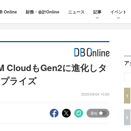
B Online
財務・会計Online
ニュース
記事
イベント
ア
BM CloudもGen2に進化しタ
ープライズ
2020/09/04 10:00
1
通知
2