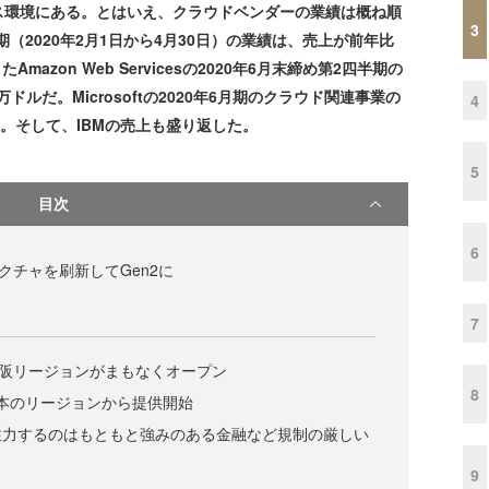
環境にある。とはいえ、クラウドベンダーの業績は概ね順
3
1四半期（2020年2月1日から4月30日）の業績は、売上が前年比
mazon Web Servicesの2020年6月末締め第2四半期の
万ドルだ。Microsoftの2020年6月期のクラウド関連事業の
4
。そして、IBMの売上も盛り返した。
5
目次
6
キテクチャを刷新してGen2に
7
望の大阪リージョンがまもなくオープン
8
も日本のリージョンから提供開始
注力するのはもともと強みのある金融など規制の厳しい
9