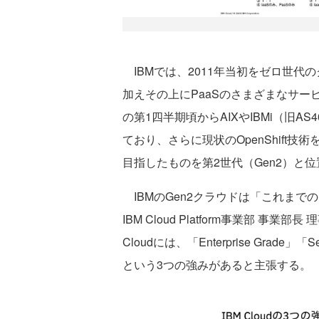
IBMでは、2011年当初をゼロ世代のク
加えその上にPaaSのさまざまなサー
の第1四半期頃からAIXやIBMi（旧AS
ており、さらに現状のOpenShift
目指したものを第2世代（Gen2）と
IBMのGen2クラウドは「これまで
IBM Cloud Platform事業部 事
Cloudには、「Enterprise Grade」「Sec
という3つの強みがあると主張する。