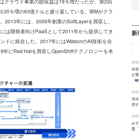
期はクラウド事業の総収益は19％増だったが、第2四
30％増の63億ドルと盛り返している。IBMがクラ
013年には、2005年創業のSoftLayerを買収し、
年には開発者向けPaaSとして2011年から提供してき
新
」ブランドに統合した。2017年にはWatsonのAI技術を合
9年にRed Hatを買収しOpenShiftテクノロジーを本
2026
未曾
が重
N
2026
清水
指す
2026
みず
盤「