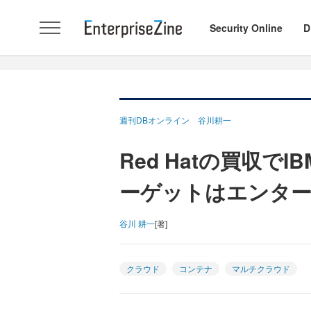
Security Online
D
週刊DBオンライン 谷川耕一
Red Hatの買収でI
ーゲットはエンタ
谷川 耕一
[著]
クラウド
コンテナ
マルチクラウド