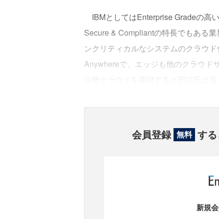
IBMとしてはEnterprise Gr
Secure & Compliantの特長
ンクリティカルなシステムのクラウド化を推
Anywhereで、エッジも他のクラウド
分散クラウドを実現すると田口氏は言
会員登録
する
無料
新規会