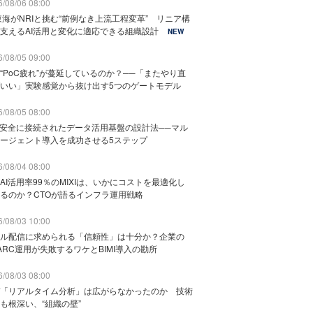
/08/06 08:00
東海がNRIと挑む“前例なき上流工程変革” リニア構
支えるAI活用と変化に適応できる組織設計
NEW
/08/05 09:00
“PoC疲れ”が蔓延しているのか？──「またやり直
いい」実験感覚から抜け出す5つのゲートモデル
/08/05 08:00
と安全に接続されたデータ活用基盤の設計法──マル
ージェント導入を成功させる5ステップ
/08/04 08:00
AI活用率99％のMIXIは、いかにコストを最適化し
るのか？CTOが語るインフラ運用戦略
/08/03 10:00
ル配信に求められる「信頼性」は十分か？企業の
ARC運用が失敗するワケとBIMI導入の勘所
/08/03 08:00
「リアルタイム分析」は広がらなかったのか 技術
も根深い、“組織の壁”