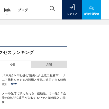
特集
ブログ
ログイン
新規
会員登録
クセスランキング
今日
月間
JR東海がNRIと挑む“前例なき上流工程変革” リ
ニア構想を支えるAI活用と変化に適応できる組織
設計
NEW
メール配信に求められる「信頼性」は十分か？企
業のDMARC運用が失敗するワケとBIMI導入の勘
所