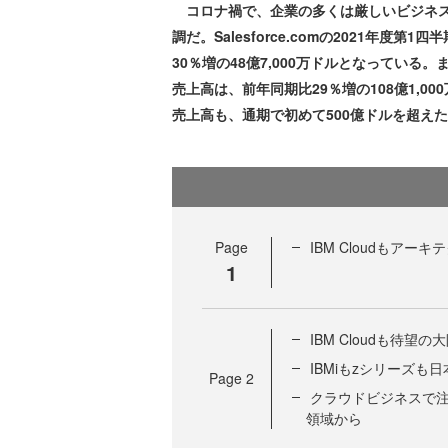
コロナ禍で、企業の多くは厳しいビジネス
調だ。Salesforce.comの2021年度第
30％増の48億7,000万ドルとなっている。またA
売上高は、前年同期比29％増の108億1,000
売上高も、通期で初めて500億ドルを超えた
Page
IBM Cloudもアー
1
IBM Cloudも待
IBMiもzシリーズ
Page
2
クラウドビジネスで
領域から