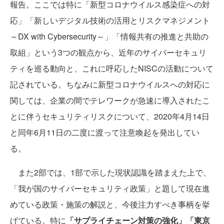
報告。ここでは特に「新型コロナウイルス感染症への対
応」「新しいデジタル技術の活用とリスクマネジメント
～DX with Cybersecurity～」「情報共有の推進と共助の
取組」という3つの観点から、近年のサイバーセキュリ
ティを巡る動向と、これに呼応したNISCの活動について
記されている。ちなみに新型コロナウイルスへの対応に
関しては、企業の間でテレワークが急速に導入されたこ
とに伴うセキュリティリスクについて、2020年4月14日
と同年6月11日の二度に渡って注意喚起を発出してい
る。
また2部では、1部で示した現状認識を踏まえた上で、
「我が国のサイバーセキュリティ政策」と題して現在進
めている政策・施策の解説と、今後注力すべき事柄を挙
げている。特に
「サプライチェーン対策の強化」「東京