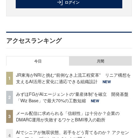
ログイン
アクセスランキング
今日
月間
JR東海がNRIと挑む“前例なき上流工程変革” リニア構想を
1
支えるAI活用と変化に適応できる組織設計
NEW
みずほFGがAIエージェントの“量産体制”を確立 開発基盤
2
「Wiz Base」で最大70%の工数短縮
NEW
メール配信に求められる「信頼性」は十分か？企業の
3
DMARC運用が失敗するワケとBIMI導入の勘所
AIでシニアが無双状態、若手をどう育てるのか？ アクセン
4