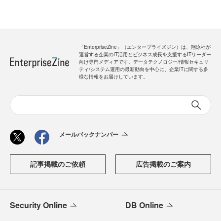
「EnterpriseZine」（エンタープライズジン）は、翔泳社が
運営する企業のIT活用とビジネス成長を支援するITリーダー
向け専門メディアです。データテクノロジー/情報セキュリ
ティ/システム運用の最新動向を中心に、企業ITに関する多
様な情報をお届けしています。
メールバックナンバー
記事掲載のご依頼
広告掲載のご案内
Security Online
DB Online