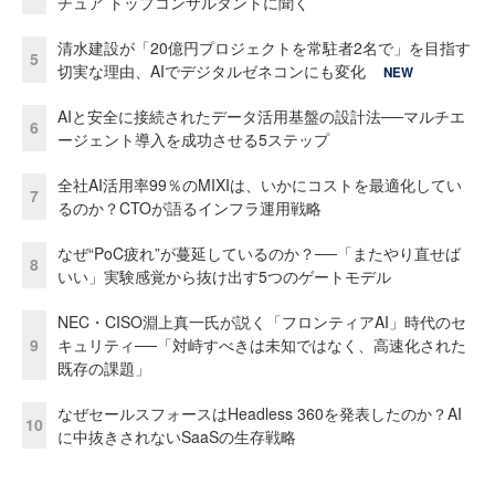
チュア トップコンサルタントに聞く
清水建設が「20億円プロジェクトを常駐者2名で」を目指す
5
切実な理由、AIでデジタルゼネコンにも変化
NEW
AIと安全に接続されたデータ活用基盤の設計法──マルチエ
6
ージェント導入を成功させる5ステップ
全社AI活用率99％のMIXIは、いかにコストを最適化してい
7
るのか？CTOが語るインフラ運用戦略
なぜ“PoC疲れ”が蔓延しているのか？──「またやり直せば
8
いい」実験感覚から抜け出す5つのゲートモデル
NEC・CISO淵上真一氏が説く「フロンティアAI」時代のセ
9
キュリティ──「対峙すべきは未知ではなく、高速化された
既存の課題」
なぜセールスフォースはHeadless 360を発表したのか？AI
10
に中抜きされないSaaSの生存戦略