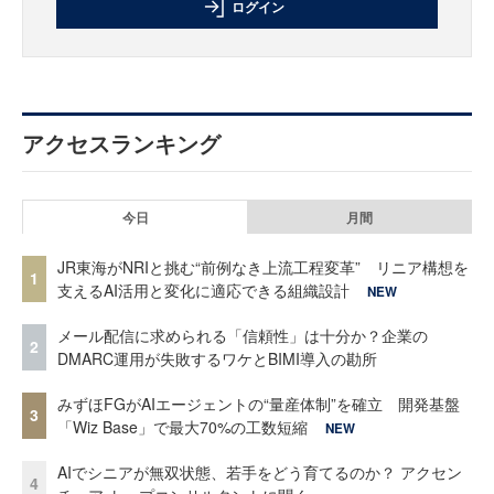
ログイン
アクセスランキング
今日
月間
JR東海がNRIと挑む“前例なき上流工程変革” リニア構想を
1
支えるAI活用と変化に適応できる組織設計
NEW
メール配信に求められる「信頼性」は十分か？企業の
2
DMARC運用が失敗するワケとBIMI導入の勘所
みずほFGがAIエージェントの“量産体制”を確立 開発基盤
3
「Wiz Base」で最大70%の工数短縮
NEW
AIでシニアが無双状態、若手をどう育てるのか？ アクセン
4