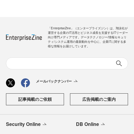
「EnterpriseZine」（エンタープライズジン）は、翔泳社が
運営する企業のIT活用とビジネス成長を支援するITリーダー
向け専門メディアです。データテクノロジー/情報セキュリ
ティ/システム運用の最新動向を中心に、企業ITに関する多
様な情報をお届けしています。
メールバックナンバー
記事掲載のご依頼
広告掲載のご案内
Security Online
DB Online