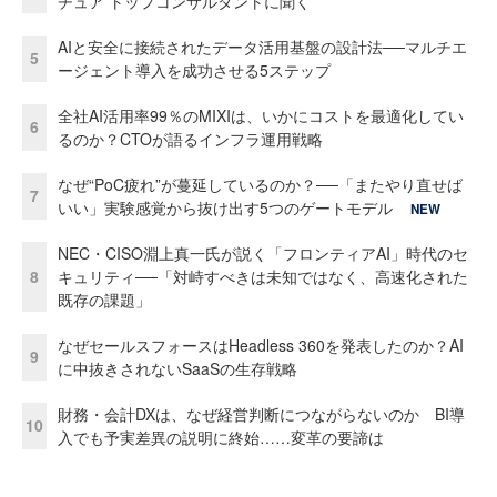
チュア トップコンサルタントに聞く
AIと安全に接続されたデータ活用基盤の設計法──マルチエ
5
ージェント導入を成功させる5ステップ
全社AI活用率99％のMIXIは、いかにコストを最適化してい
6
るのか？CTOが語るインフラ運用戦略
なぜ“PoC疲れ”が蔓延しているのか？──「またやり直せば
7
いい」実験感覚から抜け出す5つのゲートモデル
NEW
NEC・CISO淵上真一氏が説く「フロンティアAI」時代のセ
8
キュリティ──「対峙すべきは未知ではなく、高速化された
既存の課題」
なぜセールスフォースはHeadless 360を発表したのか？AI
9
に中抜きされないSaaSの生存戦略
財務・会計DXは、なぜ経営判断につながらないのか BI導
10
入でも予実差異の説明に終始……変革の要諦は