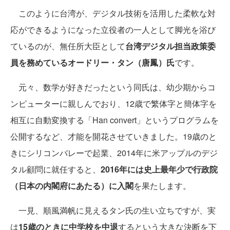
このように台湾が、デジタル技術を活用した柔軟な対
応ができるようになった立役者の一人として脚光を浴び
ているのが、無任所大臣として
台湾デジタル担当政策委
員を務めているオードリー・タン（唐鳳）氏
です。
元々、数学が好きだったという同氏は、幼少期からコ
ンピューターに親しんでおり、12歳で繁体字と簡体字を
相互に自動変換する「Han convert」というプログラムを
公開するなど、才能を開花させていきました。19歳のと
きにシリコンバレーで起業、2014年に米アップルのデジ
タル顧問に就任すると、
2016年には史上最年少で行政院
（日本の内閣府にあたる）に入閣
を果たします。
一見、順風満帆に見えるタン氏の生い立ちですが、実
は
15歳のときに中学校を中退
するという大きな決断を下