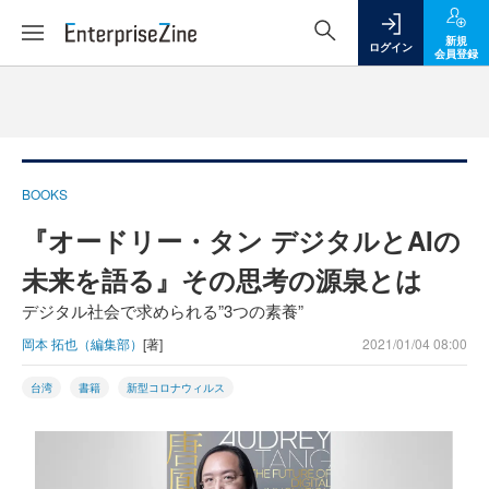
新規
ログイン
会員登録
BOOKS
『オードリー・タン デジタルとAIの
未来を語る』その思考の源泉とは
デジタル社会で求められる”3つの素養”
岡本 拓也（編集部）
[著]
2021/01/04 08:00
台湾
書籍
新型コロナウィルス