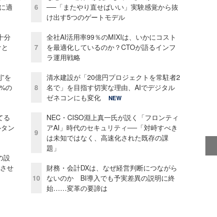
化に適
6
──「またやり直せばいい」実験感覚から抜
け出す5つのゲートモデル
十分
全社AI活用率99％のMIXIは、いかにコスト
ケと
7
を最適化しているのか？CTOが語るインフ
ラ運用戦略
”を
清水建設が「20億円プロジェクトを常駐者2
0%の
8
名で」を目指す切実な理由、AIでデジタル
ゼネコンにも変化
NEW
てる
NEC・CISO淵上真一氏が説く「フロンティ
ルタン
アAI」時代のセキュリティ──「対峙すべき
9
は未知ではなく、高速化された既存の課
題」
の設
功させ
財務・会計DXは、なぜ経営判断につながら
10
ないのか BI導入でも予実差異の説明に終
始……変革の要諦は