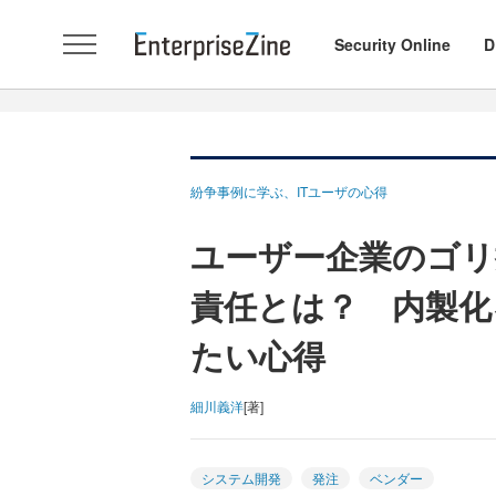
Security Online
D
紛争事例に学ぶ、ITユーザの心得
ユーザー企業のゴリ
責任とは？ 内製化
たい心得
細川義洋
[著]
システム開発
発注
ベンダー