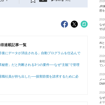
2026
JR
想を
2026
なぜ
せば
2026
AI
心得連載記事一覧
チエ
月後にデータが消去される」自動プログラムを仕込んで
2026
全社
秘密」だと判断される3つの要件──なぜ“主観”で管理
てい
2026
退職社員が持ち出した──損害賠償を請求するために必
メー
DM
2026
なぜ
より