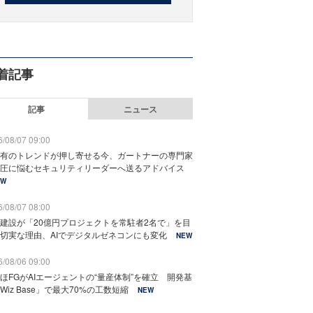
着記事
記事
ニュース
/08/07 09:00
有のトレンドが押し寄せる今、ガートナーの専門家
圧に悩むセキュリティリーダーへ送るアドバイス
EW
/08/07 08:00
建設が「20億円プロジェクトを常駐者2名で」を目
切実な理由、AIでデジタルゼネコンにも変化
NEW
/08/06 09:00
ほFGがAIエージェントの“量産体制”を確立 開発基
Wiz Base」で最大70%の工数短縮
NEW