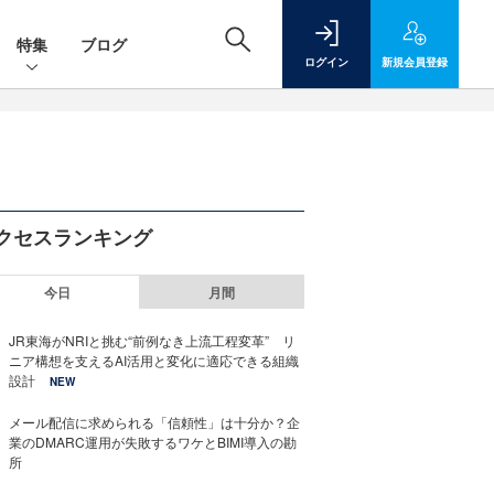
特集
ブログ
ログイン
新規
会員登録
クセスランキング
今日
月間
JR東海がNRIと挑む“前例なき上流工程変革” リ
ニア構想を支えるAI活用と変化に適応できる組織
設計
NEW
メール配信に求められる「信頼性」は十分か？企
業のDMARC運用が失敗するワケとBIMI導入の勘
所