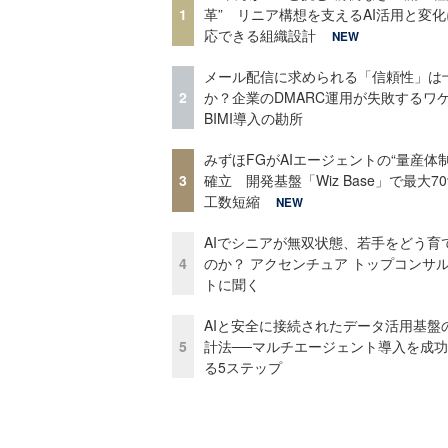
1
革” リニア構想を支えるAI活用と変
応できる組織設計
NEW
メール配信に求められる「信頼性」は
2
か？企業のDMARC運用が失敗するワ
BIMI導入の勘所
みずほFGがAIエージェントの“量産体制
3
確立 開発基盤「Wiz Base」で最大7
工数短縮
NEW
AIでシニアが無双状態、若手をどう育
4
のか？ アクセンチュア トップコンサ
トに聞く
AIと安全に接続されたデータ活用基盤
5
計法──マルチエージェント導入を成
る5ステップ