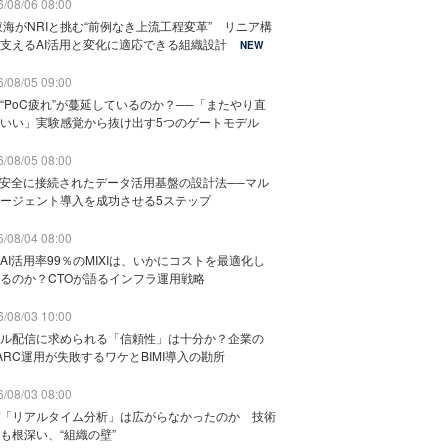
/08/06 08:00
東海がNRIと挑む“前例なき上流工程変革” リニア構
支えるAI活用と変化に適応できる組織設計
NEW
/08/05 09:00
“PoC疲れ”が蔓延しているのか？──「またやり直
いい」実験感覚から抜け出す5つのゲートモデル
/08/05 08:00
と安全に接続されたデータ活用基盤の設計法──マル
ージェント導入を成功させる5ステップ
/08/04 08:00
AI活用率99％のMIXIは、いかにコストを最適化し
るのか？CTOが語るインフラ運用戦略
/08/03 10:00
ル配信に求められる「信頼性」は十分か？企業の
ARC運用が失敗するワケとBIMI導入の勘所
/08/03 08:00
「リアルタイム分析」は広がらなかったのか 技術
も根深い、“組織の壁”