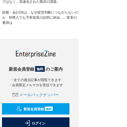
ではなく、高速化された既存の課題」
財務・会計DXは、なぜ経営判断につながらないの
か BI導入でも予実差異の説明に終始……変革の
要諦は
新規会員登録
のご案内
無料
・全ての過去記事が閲覧できます
・会員限定メルマガを受信できます
メールバックナンバー
新規会員登録
無料
ログイン