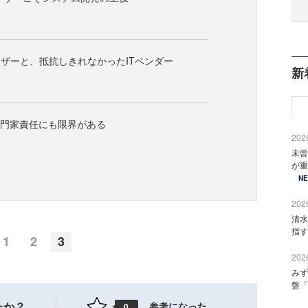
ザーと、抵抗しきれなかったITベンダー
新
専門家責任にも限界がある
2026
未曾
が重
N
2026
清水
指す
1
2
3
2026
みず
盤「
たか？
参考になった
0