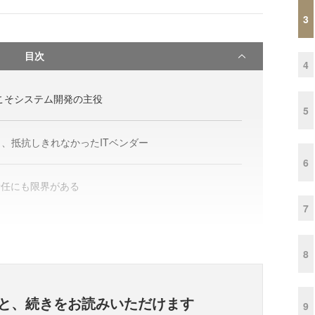
3
目次
4
こそシステム開発の主役
5
、抵抗しきれなかったITベンダー
6
責任にも限界がある
7
8
と、
続きをお読みいただけます
9