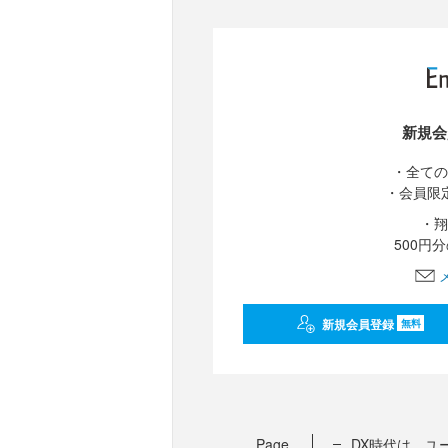
新規会
・全ての
・会員限
・翔
500円
新規会員登録
無料
Page
DX時代は、ユ