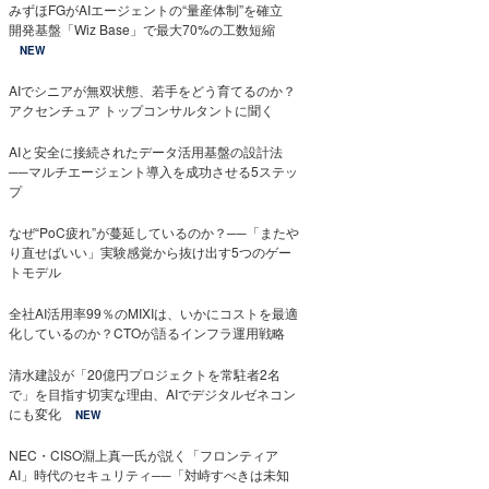
みずほFGがAIエージェントの“量産体制”を確立
開発基盤「Wiz Base」で最大70%の工数短縮
NEW
AIでシニアが無双状態、若手をどう育てるのか？
アクセンチュア トップコンサルタントに聞く
AIと安全に接続されたデータ活用基盤の設計法
──マルチエージェント導入を成功させる5ステッ
プ
なぜ“PoC疲れ”が蔓延しているのか？──「またや
り直せばいい」実験感覚から抜け出す5つのゲー
トモデル
全社AI活用率99％のMIXIは、いかにコストを最適
化しているのか？CTOが語るインフラ運用戦略
清水建設が「20億円プロジェクトを常駐者2名
で」を目指す切実な理由、AIでデジタルゼネコン
にも変化
NEW
NEC・CISO淵上真一氏が説く「フロンティア
AI」時代のセキュリティ──「対峙すべきは未知