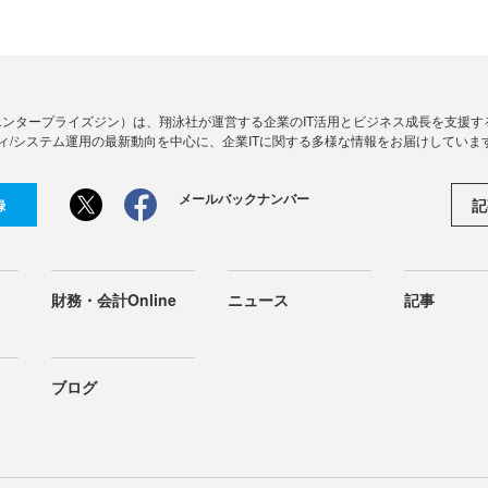
Zine」（エンタープライズジン）は、翔泳社が運営する企業のIT活用とビジネス成長を支
ィ/システム運用の最新動向を中心に、企業ITに関する多様な情報をお届けしていま
メールバックナンバー
記
録
財務・会計Online
ニュース
記事
ブログ