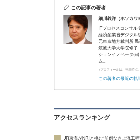
この記事の著者
細川義洋（ホソカワ
ITプロセスコンサル
経済産業省デジタル
元東京地方裁判所 民
筑波大学大学院修了（
ションイノベータ㈱
ム...
※プロフィールは、執筆時点
この著者の最近の執
アクセスランキング
JR東海がNRIと挑む“前例なき上流工程