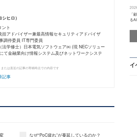
2026
「顧
ヨシヒロ）
るA
タント
統括アドバイザー兼最高情報セキュリティアドバイザ
事調停委員 IT専門委員
法学修士）日本電気ソフトウェア㈱ (現 NECソリュー
)にて金融業向け情報システム及びネットワークシステ
イ
、または直近の記事の寄稿時点での内容です
筆記事
変
なぜ“PoC疲れ”が蔓延しているのか？