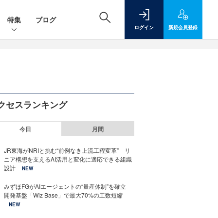
特集
ブログ
ログイン
新規
会員登録
クセスランキング
今日
月間
JR東海がNRIと挑む“前例なき上流工程変革” リ
ニア構想を支えるAI活用と変化に適応できる組織
設計
NEW
みずほFGがAIエージェントの“量産体制”を確立
開発基盤「Wiz Base」で最大70%の工数短縮
NEW