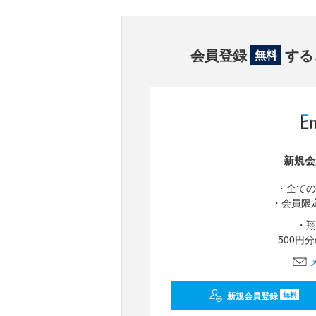
会員登録
する
無料
新規会
・全ての
・会員限
・翔
500円
新規会員登録
無料