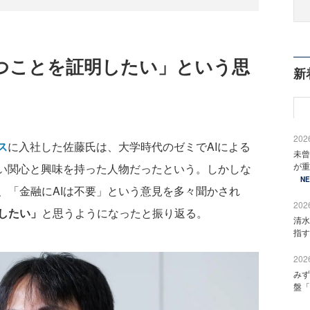
立つことを証明したい」という思
新
2026
ス
に入社した佐藤氏は、大学時代のゼミでAIによる
未曾
が重
深い関心と興味を持った人物だったという。しかしな
N
、「金融にAIは不要」という意見を多々聞かされ
2026
したい」
と思うようになったと振り返る。
清水
指す
2026
みず
盤「