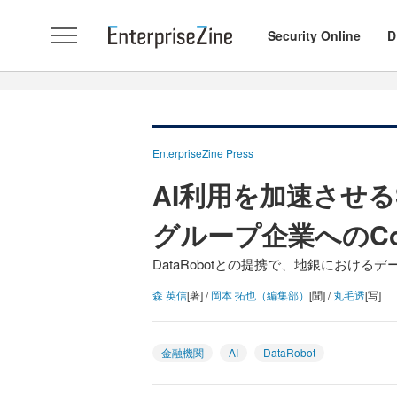
Security Online
D
EnterpriseZine Press
AI利用を加速させる
グループ企業へのC
DataRobotとの提携で、地銀における
森 英信
[著] /
岡本 拓也（編集部）
[聞] /
丸毛透
[写]
金融機関
AI
DataRobot