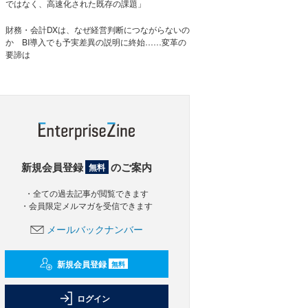
ではなく、高速化された既存の課題」
財務・会計DXは、なぜ経営判断につながらないの
か BI導入でも予実差異の説明に終始……変革の
要諦は
新規会員登録
のご案内
無料
・全ての過去記事が閲覧できます
・会員限定メルマガを受信できます
メールバックナンバー
新規会員登録
無料
ログイン