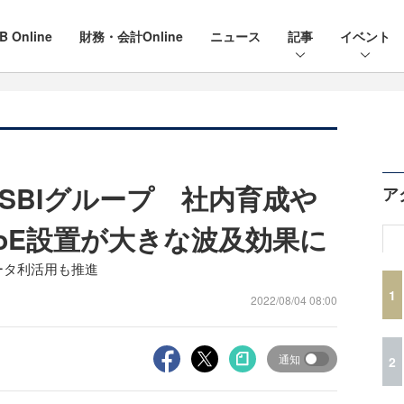
B Online
財務・会計Online
ニュース
記事
イベント
SBIグループ 社内育成や
ア
oE設置が大きな波及効果に
データ利活用も推進
1
2022/08/04 08:00
通知
2