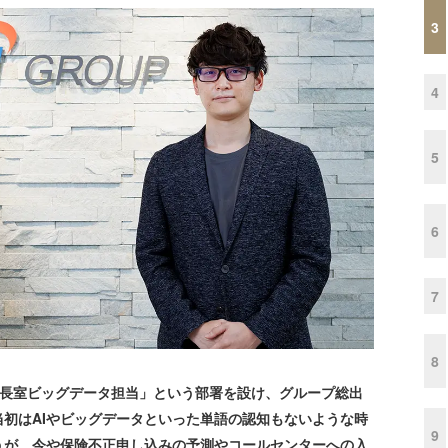
3
4
5
6
7
8
社長室ビッグデータ担当」という部署を設け、グループ総出
当初はAIやビッグデータといった単語の認知もないような時
9
うが、今や保険不正申し込みの予測やコールセンターへの入