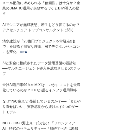
メール配信に求められる「信頼性」は十分か？企
業のDMARC運用が失敗するワケとBIMI導入の勘
所
AIでシニアが無双状態、若手をどう育てるのか？
アクセンチュア トップコンサルタントに聞く
清水建設が「20億円プロジェクトを常駐者2名
で」を目指す切実な理由、AIでデジタルゼネコン
にも変化
NEW
AIと安全に接続されたデータ活用基盤の設計法
──マルチエージェント導入を成功させる5ステッ
プ
全社AI活用率99％のMIXIは、いかにコストを最適
化しているのか？CTOが語るインフラ運用戦略
なぜ“PoC疲れ”が蔓延しているのか？──「またや
り直せばいい」実験感覚から抜け出す5つのゲー
トモデル
NEC・CISO淵上真一氏が説く「フロンティア
AI」時代のセキュリティ──「対峙すべきは未知