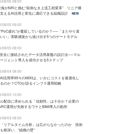
/08/06 08:00
東海がNRIと挑む“前例なき上流工程変革” リニア構
支えるAI活用と変化に適応できる組織設計
NEW
/08/05 09:00
“PoC疲れ”が蔓延しているのか？──「またやり直
いい」実験感覚から抜け出す5つのゲートモデル
/08/05 08:00
と安全に接続されたデータ活用基盤の設計法──マル
ージェント導入を成功させる5ステップ
/08/04 08:00
AI活用率99％のMIXIは、いかにコストを最適化し
るのか？CTOが語るインフラ運用戦略
/08/03 10:00
ル配信に求められる「信頼性」は十分か？企業の
ARC運用が失敗するワケとBIMI導入の勘所
/08/03 08:00
「リアルタイム分析」は広がらなかったのか 技術
も根深い、“組織の壁”