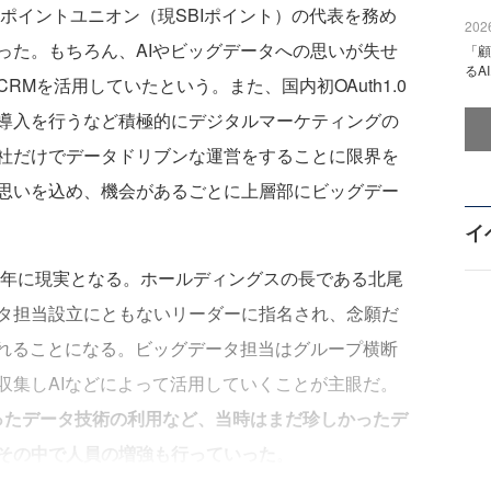
Iポイントユニオン（現SBIポイント）の代表を務め
2026
った。もちろん、AIやビッグデータへの思いが失せ
「顧
るA
Mを活用していたという。また、国内初OAuth1.0
導入を行うなど積極的にデジタルマーケティングの
社だけでデータドリブンな運営をすることに限界を
思いを込め、機会があるごとに上層部にビッグデー
イ
2年に現実となる。ホールディングスの長である北尾
タ担当設立にともないリーダーに指名され、念願だ
されることになる。ビッグデータ担当はグループ横断
収集しAIなどによって活用していくことが主眼だ。
といったデータ技術の利用など、当時はまだ珍しかったデ
その中で人員の増強も行っていった
。