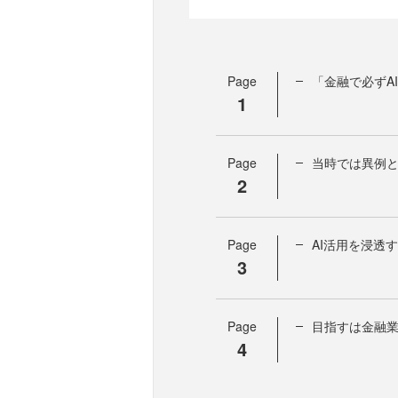
Page
「金融で必ずA
1
Page
当時では異例
2
Page
AI活用を浸透
3
Page
目指すは金融業
4