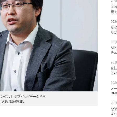
2026
JR
想を
2026
なぜ
せば
2026
AI
チエ
2026
全社
てい
2026
メー
DM
ディングス 社長室ビッグデータ担当
次長 佐藤市雄氏
2026
なぜ
より