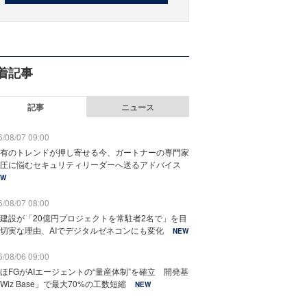
着記事
記事
ニュース
/08/07 09:00
有のトレンドが押し寄せる今、ガートナーの専門家
圧に悩むセキュリティリーダーへ送るアドバイス
EW
/08/07 08:00
建設が「20億円プロジェクトを常駐者2名で」を目
切実な理由、AIでデジタルゼネコンにも変化
NEW
/08/06 09:00
ほFGがAIエージェントの“量産体制”を確立 開発基
Wiz Base」で最大70%の工数短縮
NEW