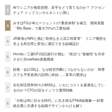
AIでシニアが無双状態、若手をどう育てるのか？ アクセン
2
チュア トップコンサルタントに聞く
みずほFGがAIエージェントの“量産体制”を確立 開発基盤
3
「Wiz Base」で最大70%の工数短縮
JR東海がNRIと挑む“前例なき上流工程変革” リニア構想を
4
支えるAI活用と変化に適応できる組織設計
Honda／三菱UFJ信託銀行が挑む、“統治”と“俊敏性”を共存
5
させたSnowflake基盤構築
財務・会計DXは、なぜ経営判断につながらないのか BI導
6
入でも予実差異の説明に終始……変革の要諦は
全社AI活用率99％のMIXIは、いかにコストを最適化してい
7
るのか？CTOが語るインフラ運用戦略
「分析はAIに任せる時代」に生き残るFP&A組織像──好業
8
績企業に共通する組織デザインからひも解く