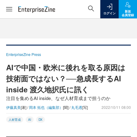
新規
ログイン
会員登録
EnterpriseZine Press
AIで中国・欧米に後れを取る原因は
技術面ではない？──急成長するAI
inside 渡久地択氏に訊く
注目を集めるAI inside、なぜ人材育成まで担うのか
伊藤真美
[著] /
岡本 拓也（編集部）
[聞] /
丸毛透
[写]
2022/10/11 08:00
人材育成
AI
DX