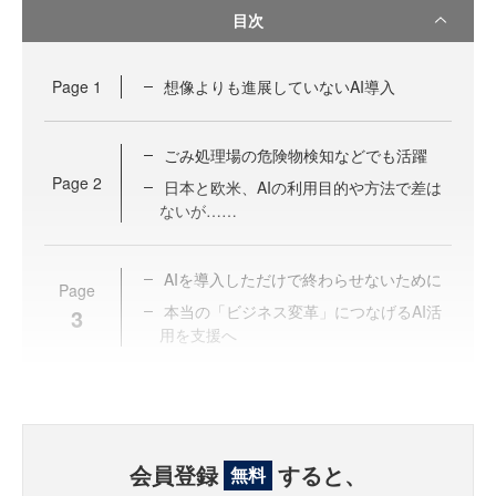
目次
Page
1
想像よりも進展していないAI導入
ごみ処理場の危険物検知などでも活躍
Page
2
日本と欧米、AIの利用目的や方法で差は
ないが……
AIを導入しただけで終わらせないために
Page
本当の「ビジネス変革」につなげるAI活
3
用を支援へ
会員登録
すると、
無料