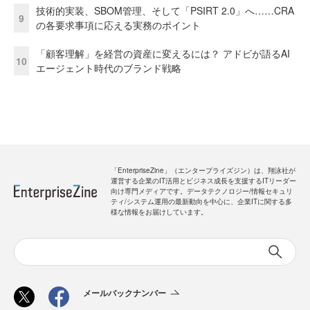
技術的実装、SBOM管理、そして「PSIRT 2.0」へ……CRA
9
の各要求事項に応える実務のポイント
「顧客理解」を経営の資産に変えるには？ アドビが語るAI
10
エージェント時代のブランド戦略
「EnterpriseZine」（エンタープライズジン）は、翔泳社が
運営する企業のIT活用とビジネス成長を支援するITリーダー
向け専門メディアです。データテクノロジー/情報セキュリ
ティ/システム運用の最新動向を中心に、企業ITに関する多
様な情報をお届けしています。
メールバックナンバー