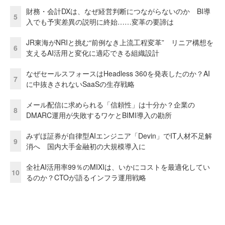
財務・会計DXは、なぜ経営判断につながらないのか BI導
5
入でも予実差異の説明に終始……変革の要諦は
JR東海がNRIと挑む“前例なき上流工程変革” リニア構想を
6
支えるAI活用と変化に適応できる組織設計
なぜセールスフォースはHeadless 360を発表したのか？AI
7
に中抜きされないSaaSの生存戦略
メール配信に求められる「信頼性」は十分か？企業の
8
DMARC運用が失敗するワケとBIMI導入の勘所
みずほ証券が自律型AIエンジニア「Devin」でIT人材不足解
9
消へ 国内大手金融初の大規模導入に
全社AI活用率99％のMIXIは、いかにコストを最適化してい
10
るのか？CTOが語るインフラ運用戦略