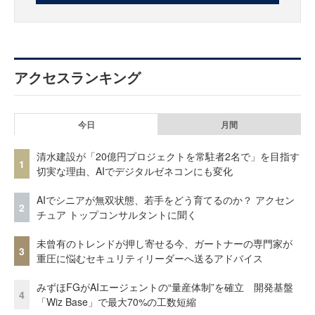
アクセスランキング
今日
月間
清水建設が「20億円プロジェクトを常駐者2名で」を目指す
1
切実な理由、AIでデジタルゼネコンにも変化
AIでシニアが無双状態、若手をどう育てるのか？ アクセン
2
チュア トップコンサルタントに聞く
未曾有のトレンドが押し寄せる今、ガートナーの専門家が
3
重圧に悩むセキュリティリーダーへ送るアドバイス
みずほFGがAIエージェントの“量産体制”を確立 開発基盤
4
「Wiz Base」で最大70%の工数短縮