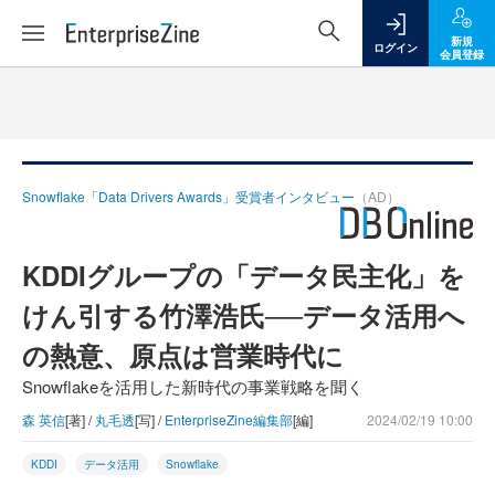
新規
ログイン
会員登録
Snowflake「Data Drivers Awards」受賞者インタビュー
（AD）
KDDIグループの「データ民主化」を
けん引する竹澤浩氏──データ活用へ
の熱意、原点は営業時代に
Snowflakeを活用した新時代の事業戦略を聞く
森 英信
[著] /
丸毛透
[写] /
EnterpriseZine編集部
[編]
2024/02/19 10:00
KDDI
データ活用
Snowflake