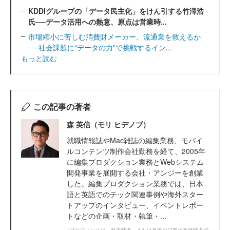
KDDIグループの「データ民主化」をけん引する竹澤浩
氏──データ活用への熱意、原点は営業時...
市場縮小に苦しむ消費財メーカー、流通業を救えるか
──社会課題に“データの力”で挑戦するイン...
もっと読む
この記事の著者
森 英信（モリ ヒデノブ）
就職情報誌やMac雑誌の編集業務、モバイ
ルコンテンツ制作会社勤務を経て、2005年
に編集プロダクション業務とWebシステム
開発事業を展開する会社・アンジーを創業
した。編集プロダクション業務では、日本
語と英語でのテック関連事例や海外スター
トアップのインタビュー、イベントレポー
トなどの企画・取材・執筆・...
※プロフィールは、執筆時点、または直近の記事の寄稿時点で