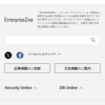
「EnterpriseZine」（エンタープライズジン）は、翔泳社が
運営する企業のIT活用とビジネス成長を支援するITリーダー
向け専門メディアです。データテクノロジー/情報セキュリ
ティ/システム運用の最新動向を中心に、企業ITに関する多
様な情報をお届けしています。
メールバックナンバー
記事掲載のご依頼
広告掲載のご案内
Security Online
DB Online