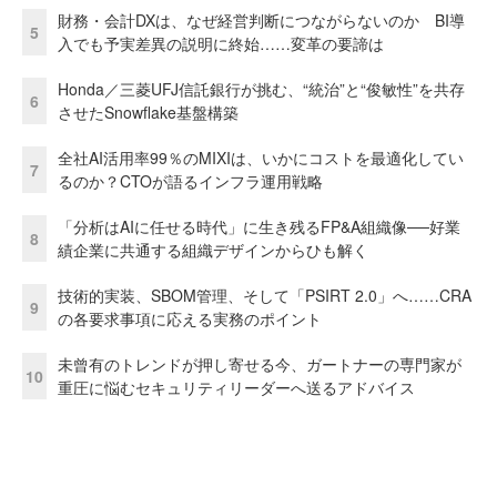
財務・会計DXは、なぜ経営判断につながらないのか BI導
5
入でも予実差異の説明に終始……変革の要諦は
Honda／三菱UFJ信託銀行が挑む、“統治”と“俊敏性”を共存
6
させたSnowflake基盤構築
全社AI活用率99％のMIXIは、いかにコストを最適化してい
7
るのか？CTOが語るインフラ運用戦略
「分析はAIに任せる時代」に生き残るFP&A組織像──好業
8
績企業に共通する組織デザインからひも解く
技術的実装、SBOM管理、そして「PSIRT 2.0」へ……CRA
9
の各要求事項に応える実務のポイント
未曾有のトレンドが押し寄せる今、ガートナーの専門家が
10
重圧に悩むセキュリティリーダーへ送るアドバイス