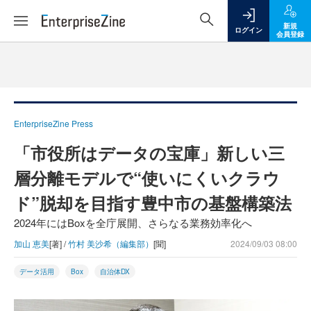
新規
ログイン
会員登録
EnterpriseZine Press
「市役所はデータの宝庫」新しい三
層分離モデルで“使いにくいクラウ
ド”脱却を目指す豊中市の基盤構築法
2024年にはBoxを全庁展開、さらなる業務効率化へ
加山 恵美
[著] /
竹村 美沙希（編集部）
[聞]
2024/09/03 08:00
データ活用
Box
自治体DX