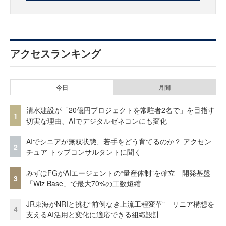
アクセスランキング
今日
月間
清水建設が「20億円プロジェクトを常駐者2名で」を目指す
1
切実な理由、AIでデジタルゼネコンにも変化
AIでシニアが無双状態、若手をどう育てるのか？ アクセン
2
チュア トップコンサルタントに聞く
みずほFGがAIエージェントの“量産体制”を確立 開発基盤
3
「Wiz Base」で最大70%の工数短縮
JR東海がNRIと挑む“前例なき上流工程変革” リニア構想を
4
支えるAI活用と変化に適応できる組織設計