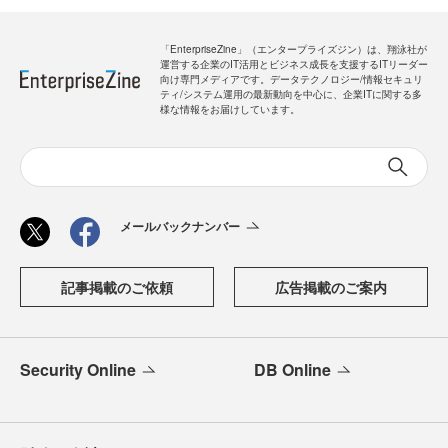
「EnterpriseZine」（エンタープライズジン）は、翔泳社が
運営する企業のIT活用とビジネス成長を支援するITリーダー
向け専門メディアです。データテクノロジー/情報セキュリ
ティ/システム運用の最新動向を中心に、企業ITに関する多
様な情報をお届けしています。
メールバックナンバー
記事掲載のご依頼
広告掲載のご案内
Security Online
DB Online