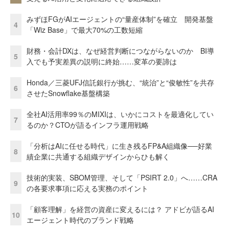
みずほFGがAIエージェントの“量産体制”を確立 開発基盤
4
「Wiz Base」で最大70%の工数短縮
財務・会計DXは、なぜ経営判断につながらないのか BI導
5
入でも予実差異の説明に終始……変革の要諦は
Honda／三菱UFJ信託銀行が挑む、“統治”と“俊敏性”を共存
6
させたSnowflake基盤構築
全社AI活用率99％のMIXIは、いかにコストを最適化してい
7
るのか？CTOが語るインフラ運用戦略
「分析はAIに任せる時代」に生き残るFP&A組織像──好業
8
績企業に共通する組織デザインからひも解く
技術的実装、SBOM管理、そして「PSIRT 2.0」へ……CRA
9
の各要求事項に応える実務のポイント
「顧客理解」を経営の資産に変えるには？ アドビが語るAI
10
エージェント時代のブランド戦略