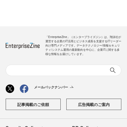
「EnterpriseZine」（エンタープライズジン）は、翔泳社が
運営する企業のIT活用とビジネス成長を支援するITリーダー
向け専門メディアです。データテクノロジー/情報セキュリ
ティ/システム運用の最新動向を中心に、企業ITに関する多
様な情報をお届けしています。
メールバックナンバー
記事掲載のご依頼
広告掲載のご案内