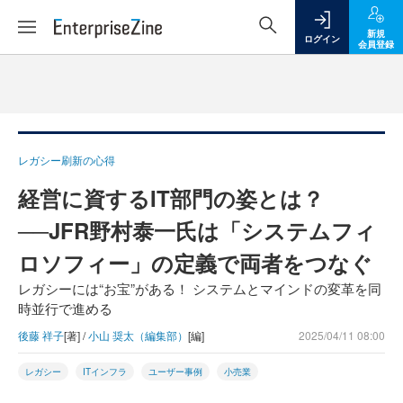
新規
ログイン
会員登録
レガシー刷新の心得
経営に資するIT部門の姿とは？
──JFR野村泰一氏は「システムフィ
ロソフィー」の定義で両者をつなぐ
レガシーには“お宝”がある！ システムとマインドの変革を同
時並行で進める
後藤 祥子
[著] /
小山 奨太（編集部）
[編]
2025/04/11 08:00
レガシー
ITインフラ
ユーザー事例
小売業