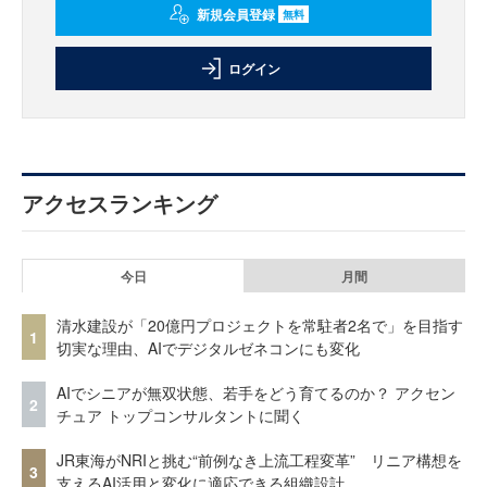
新規会員登録
無料
ログイン
アクセスランキング
今日
月間
清水建設が「20億円プロジェクトを常駐者2名で」を目指す
1
切実な理由、AIでデジタルゼネコンにも変化
AIでシニアが無双状態、若手をどう育てるのか？ アクセン
2
チュア トップコンサルタントに聞く
JR東海がNRIと挑む“前例なき上流工程変革” リニア構想を
3
支えるAI活用と変化に適応できる組織設計