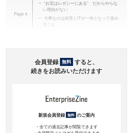
“お宝はレガシーにある” だからやらな
い理由がない
Page
4
大事なのは経営とITが一体となって進め
ること
会員登録
すると、
無料
続きをお読みいただけます
新規会員登録
のご案内
無料
・全ての過去記事が閲覧できます
・会員限定メルマガを受信できます