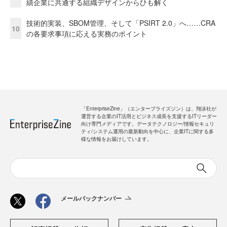
績企業に共通する組織デザインからひも解く
技術的実装、SBOM管理、そして「PSIRT 2.0」へ……CRA
10
の各要求事項に応える実務のポイント
「EnterpriseZine」（エンタープライズジン）は、翔泳社が
運営する企業のIT活用とビジネス成長を支援するITリーダー
向け専門メディアです。データテクノロジー/情報セキュリ
ティ/システム運用の最新動向を中心に、企業ITに関する多
様な情報をお届けしています。
メールバックナンバー