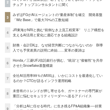
2
チュア トップコンサルタントに聞く
みずほFGがAIエージェントの“量産体制”を確立 開発基盤
3
「Wiz Base」で最大70%の工数短縮
JR東海がNRIと挑む“前例なき上流工程変革” リニア構想を
4
支えるAI活用と変化に適応できる組織設計
財務・会計DXは、なぜ経営判断につながらないのか BI導
5
入でも予実差異の説明に終始……変革の要諦は
Honda／三菱UFJ信託銀行が挑む、“統治”と“俊敏性”を共存
6
させたSnowflake基盤構築
全社AI活用率99％のMIXIは、いかにコストを最適化してい
7
るのか？CTOが語るインフラ運用戦略
未曾有のトレンドが押し寄せる今、ガートナーの専門家が
8
重圧に悩むセキュリティリーダーへ送るアドバイス
「分析はAIに任せる時代」に生き残るFP&A組織像──好業
9