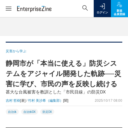
新規
ログイン
会員登録
災害から学ぶ
静岡市が「本当に使える」防災シス
テムをアジャイル開発した軌跡──災
害に学び、市民の声を反映し続ける
甚大な台風被害を教訓とした「市民目線」の防災DX
吉村 哲樹
[著] /
竹村 美沙希（編集部）
[聞]
2025/10/17 08:00
自治体
自治体DX
防災DX