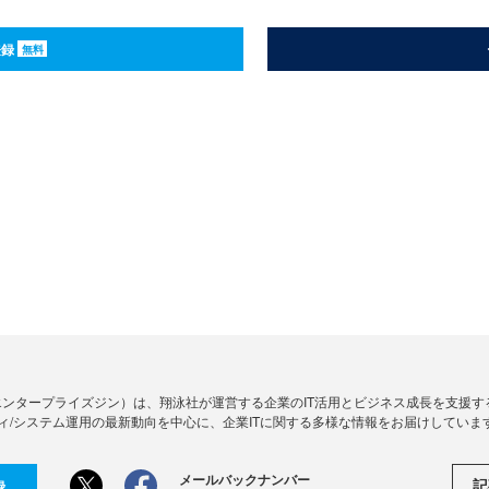
登録
無料
Zine」（エンタープライズジン）は、翔泳社が運営する企業のIT活用とビジネス成長を支
ィ/システム運用の最新動向を中心に、企業ITに関する多様な情報をお届けしていま
メールバックナンバー
記
録