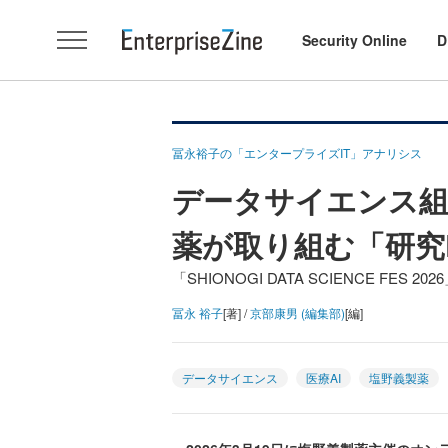
Security Online
D
冨永裕子の「エンタープライズIT」アナリシス
データサイエンス組
薬が取り組む「研究
「SHIONOGI DATA SCIENCE FES 20
冨永 裕子
[著] /
京部康男 (編集部)
[編]
データサイエンス
医療AI
塩野義製薬