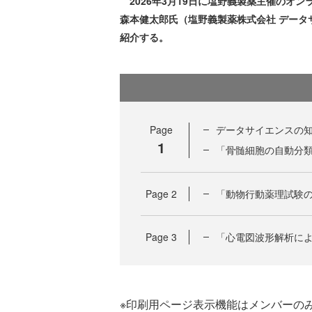
2026年3月19日に塩野義製薬主催のオンライ
森本健太郎氏（塩野義製薬株式会社 データサ
紹介する。
Page
データサイエンスの知
1
「骨髄細胞の自動分
Page
2
「動物行動薬理試験
Page
3
「心電図波形解析に
※印刷用ページ表示機能はメンバーの