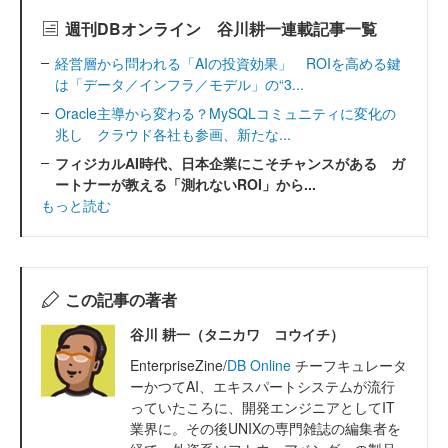
週刊DBオンライン 谷川耕一連載記事一覧
経営層から問われる「AIの投資効果」 ROIを高める鍵
は「データ／インフラ／モデル」の“3...
Oracle主導から変わる？MySQLコミュニティに変化の
兆し クラウド各社も参画、新たな...
フィジカルAI時代、日本企業にこそチャンスがある ガ
ートナーが教える「測れないROI」から...
もっと読む
この記事の著者
谷川 耕一（タニカワ コウイチ）
EnterpriseZine/
DB Online
チーフキュレータ
ーかつてAI、エキスパートシステムが流行
っていたころに、開発エンジニアとしてIT
業界に。その後UNIXの専門雑誌の編集者を