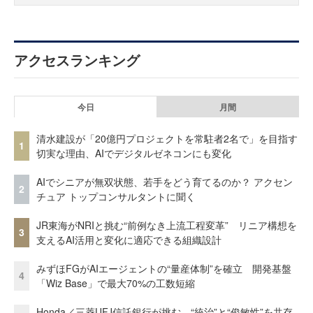
アクセスランキング
今日
月間
清水建設が「20億円プロジェクトを常駐者2名で」を目指す
1
切実な理由、AIでデジタルゼネコンにも変化
AIでシニアが無双状態、若手をどう育てるのか？ アクセン
2
チュア トップコンサルタントに聞く
JR東海がNRIと挑む“前例なき上流工程変革” リニア構想を
3
支えるAI活用と変化に適応できる組織設計
みずほFGがAIエージェントの“量産体制”を確立 開発基盤
4
「Wiz Base」で最大70%の工数短縮
Honda／三菱UFJ信託銀行が挑む、“統治”と“俊敏性”を共存