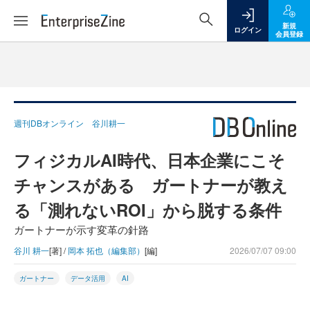
新規
ログイン
会員登録
週刊DBオンライン 谷川耕一
フィジカルAI時代、日本企業にこそ
チャンスがある ガートナーが教え
る「測れないROI」から脱する条件
ガートナーが示す変革の針路
谷川 耕一
[著] /
岡本 拓也（編集部）
[編]
2026/07/07 09:00
ガートナー
データ活用
AI