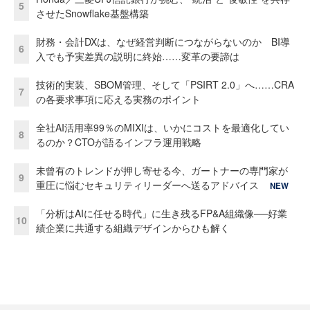
5
させたSnowflake基盤構築
財務・会計DXは、なぜ経営判断につながらないのか BI導
6
入でも予実差異の説明に終始……変革の要諦は
技術的実装、SBOM管理、そして「PSIRT 2.0」へ……CRA
7
の各要求事項に応える実務のポイント
全社AI活用率99％のMIXIは、いかにコストを最適化してい
8
るのか？CTOが語るインフラ運用戦略
未曾有のトレンドが押し寄せる今、ガートナーの専門家が
9
重圧に悩むセキュリティリーダーへ送るアドバイス
NEW
「分析はAIに任せる時代」に生き残るFP&A組織像──好業
10
績企業に共通する組織デザインからひも解く