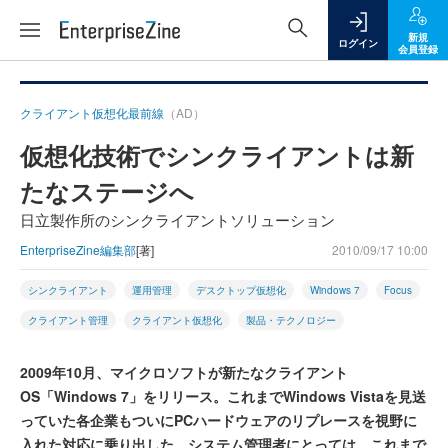
新規
ログイン
会員登録
クライアント仮想化最前線
（AD）
仮想化技術でシンクライアントは新
たなステージへ
日立製作所のシンクライアントソリューション
EnterpriseZine編集部
[著]
2010/09/17 10:00
シンクライアント
運用管理
デスクトップ仮想化
Windows 7
Focus
クライアント管理
クライアント仮想化
製品・テクノロジー
2009年10月、マイクロソフトが新たなクライアント
OS「Windows 7」をリリース。これまでWindows Vistaを見送
っていた各企業もついにPCハードウェアのリプレースを視野に
入れた対応に乗り出した。システム管理者にとっては、これまで