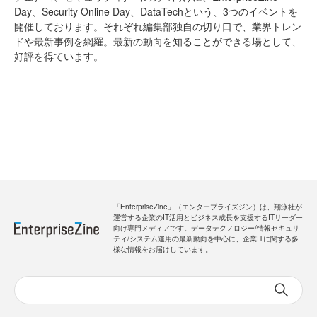
Day、Security Online Day、DataTechという、3つのイベントを
開催しております。それぞれ編集部独自の切り口で、業界トレン
ドや最新事例を網羅。最新の動向を知ることができる場として、
好評を得ています。
「EnterpriseZine」（エンタープライズジン）は、翔泳社が
運営する企業のIT活用とビジネス成長を支援するITリーダー
向け専門メディアです。データテクノロジー/情報セキュリ
ティ/システム運用の最新動向を中心に、企業ITに関する多
様な情報をお届けしています。