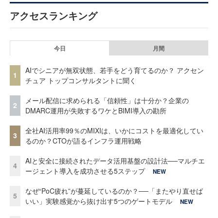
アクセスランキング
今日
月間
AIでシニアが無双状態、若手をどう育てるのか？ アクセン
1
チュア トップコンサルタントに聞く
メール配信に求められる「信頼性」は十分か？企業の
2
DMARC運用が失敗するワケとBIMI導入の勘所
全社AI活用率99％のMIXIは、いかにコストを最適化してい
3
るのか？CTOが語るインフラ運用戦略
AIと安全に接続されたデータ活用基盤の設計法──マルチエ
4
ージェント導入を成功させる5ステップ
NEW
なぜ“PoC疲れ”が蔓延しているのか？──「またやり直せば
5
いい」実験感覚から抜け出す5つのゲートモデル
NEW