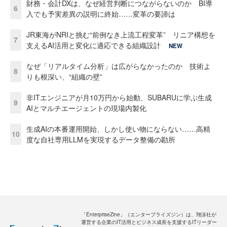
財務・会計DXは、なぜ経営判断につながらないのか BI導
6
入でも予実差異の説明に終始……変革の要諦は
JR東海がNRIと挑む“前例なき上流工程変革” リニア構想を
7
支えるAI活用と変化に適応できる組織設計
NEW
なぜ「リアルタイム分析」は広がらなかったのか 技術よ
8
りも根深い、“組織の壁”
非ITエンジニアが月10万円から始動、SUBARUに学ぶ生成
9
AIとマルチエージェントの現場内製化
生成AIの本番運用開始、しかし使い物にならない……高精
10
度な自社専用LLMを実現するデータ整備の勘所
「EnterpriseZine」（エンタープライズジン）は、翔泳社が
運営する企業のIT活用とビジネス成長を支援するITリーダー