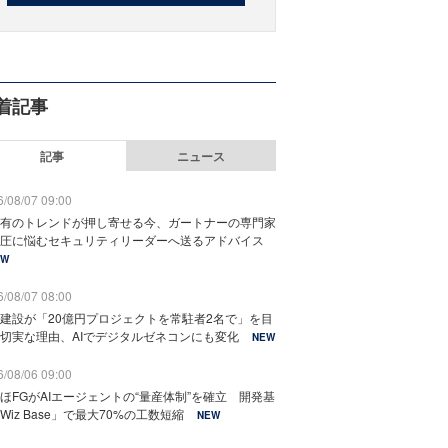
着記事
記事
ニュース
/08/07 09:00
有のトレンドが押し寄せる今、ガートナーの専門家
圧に悩むセキュリティリーダーへ送るアドバイス
EW
/08/07 08:00
建設が「20億円プロジェクトを常駐者2名で」を目
切実な理由、AIでデジタルゼネコンにも変化
NEW
/08/06 09:00
ほFGがAIエージェントの“量産体制”を確立 開発基
Wiz Base」で最大70%の工数短縮
NEW