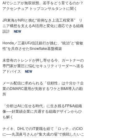
AIでシニアが無双状態、若手をどう育てるのか？
アクセンチュア トップコンサルタントに聞く
JR東海がNRIと挑む“前例なき上流工程変革” リ
ニア構想を支えるAI活用と変化に適応できる組織
設計
NEW
Honda／三菱UFJ信託銀行が挑む、“統治”と“俊敏
性”を共存させたSnowflake基盤構築
未曾有のトレンドが押し寄せる今、ガートナーの
専門家が重圧に悩むセキュリティリーダーへ送る
アドバイス
NEW
メール配信に求められる「信頼性」は十分か？企
業のDMARC運用が失敗するワケとBIMI導入の勘
所
「分析はAIに任せる時代」に生き残るFP&A組織
像──好業績企業に共通する組織デザインからひ
も解く
ナイキ、DHLでのIT要職を経て「ロッテ」のCIO
に──丸茂眞弓さんが“集大成の場”で挑戦したいこ