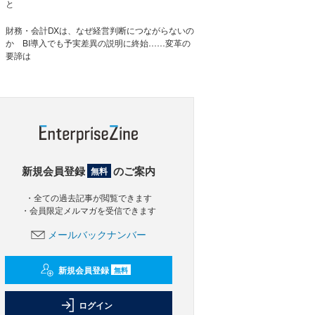
と
財務・会計DXは、なぜ経営判断につながらないの
か BI導入でも予実差異の説明に終始……変革の
要諦は
新規会員登録
のご案内
無料
・全ての過去記事が閲覧できます
・会員限定メルマガを受信できます
メールバックナンバー
新規会員登録
無料
ログイン