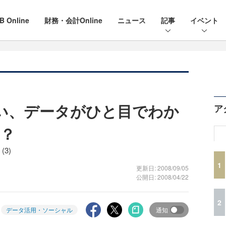
B Online
財務・会計Online
ニュース
記事
イベント
よい、データがひと目でわか
ア
？
(3)
1
更新日: 2008/09/05
公開日: 2008/04/22
2
データ活用・ソーシャル
通知