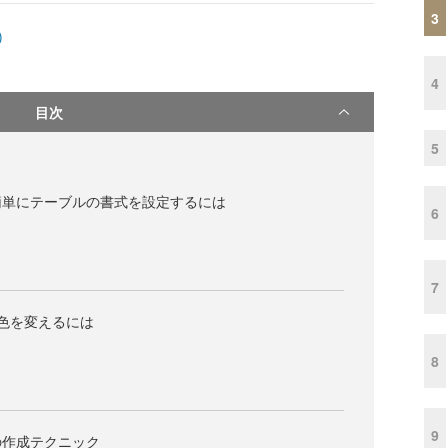
3
)
4
目次
5
簡単にテーブルの書式を設定するには
6
7
色を変えるには
8
9
の作成テクニック