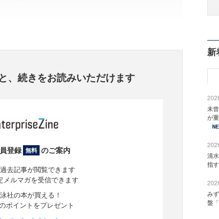
新
と、
続きをお読みいただけます
2026
未曾
が重
N
2026
員登録
のご案内
無料
清水
指す
過去記事が閲覧できます
定メルマガを受信できます
2026
みず
泳社の本が買える！
盤「
分のポイントをプレゼント