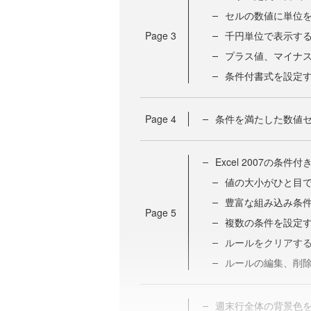
セルの数値に単位
Page
3
千円単位で表示す
プラス値、マイナ
条件付書式を設定
Page
4
条件を満たした数値
Excel 2007の条
値の大小がひと目
豊富な組み込み条
Page
5
複数の条件を設定
ルールをクリアす
ルールの編集、削
週末行全体の背景色