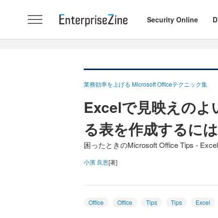
Security Online
D
業務効率を上げる Microsoft Officeテクニック集
Excelで見映えの
る表を作成するには
困ったときのMicrosoft Office Tips - Excel 
小濱 良恵
[著]
Office
Office
Tips
Tips
Excel