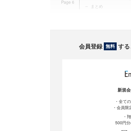
Page
6
まとめ
会員登録
する
無料
新規会
・全ての
・会員限
・翔
500円