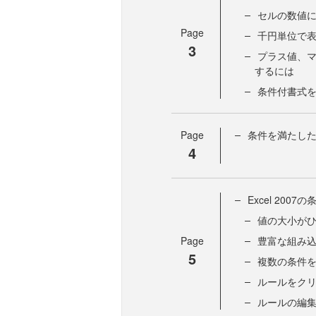
セルの数値
Page
千円単位で
3
プラス値、
するには
条件付書式
Page
条件を満たし
4
Excel 20
値の大小が
Page
豊富な組み
5
複数の条件
ルールをク
ルールの編