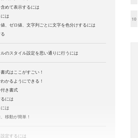
を含めて表示するには
るには
10
ス値、ゼロ値、文字列ごとに文字を色分けするには
する
セルのスタイル設定を思い通りに行うには
件付き書式はここがすごい！
でわかるようにできる！
件付き書式
するには
るには
除、移動が簡単！
を設定するには