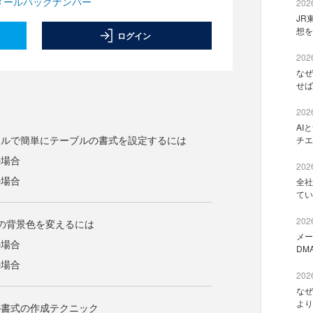
メールバックナンバー
2026
JR
想を
ログイン
2026
なぜ
せば
2026
AI
イルで簡単にテーブルの書式を設定するには
チエ
3の場合
2026
7の場合
全社
てい
2026
の背景色を変えるには
メー
3の場合
DM
7の場合
2026
なぜ
より
の書式の作成テクニック