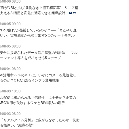
/08/06 08:00
東海がNRIと挑む“前例なき上流工程変革” リニア構
支えるAI活用と変化に適応できる組織設計
NEW
/08/05 09:00
“PoC疲れ”が蔓延しているのか？──「またやり直
いい」実験感覚から抜け出す5つのゲートモデル
/08/05 08:00
と安全に接続されたデータ活用基盤の設計法──マル
ージェント導入を成功させる5ステップ
/08/04 08:00
AI活用率99％のMIXIは、いかにコストを最適化し
るのか？CTOが語るインフラ運用戦略
/08/03 10:00
ル配信に求められる「信頼性」は十分か？企業の
ARC運用が失敗するワケとBIMI導入の勘所
/08/03 08:00
「リアルタイム分析」は広がらなかったのか 技術
も根深い、“組織の壁”