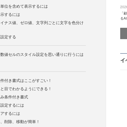
に単位を含めて表示するには
2026
「顧
表示するには
るA
マイナス値、ゼロ値、文字列ごとに文字を色分け
を設定する
た数値セルのスタイル設定を思い通りに行うには
イ
07の条件付き書式はここがすごい！
ひと目でわかるようにできる！
込み条件付き書式
を設定するには
リアするには
集、削除、移動が簡単！