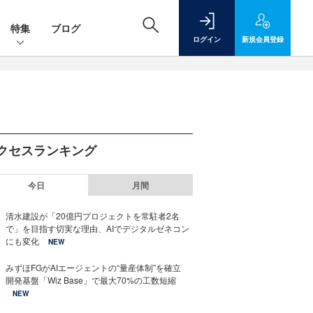
特集
ブログ
ログイン
新規
会員登録
クセスランキング
今日
月間
清水建設が「20億円プロジェクトを常駐者2名
で」を目指す切実な理由、AIでデジタルゼネコン
にも変化
NEW
みずほFGがAIエージェントの“量産体制”を確立
開発基盤「Wiz Base」で最大70%の工数短縮
NEW