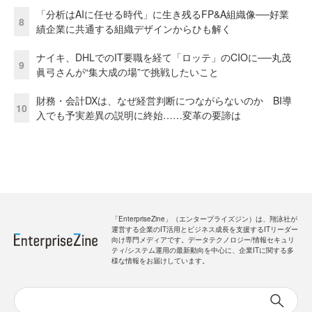
「分析はAIに任せる時代」に生き残るFP&A組織像──好業
8
績企業に共通する組織デザインからひも解く
ナイキ、DHLでのIT要職を経て「ロッテ」のCIOに──丸茂
9
眞弓さんが“集大成の場”で挑戦したいこと
財務・会計DXは、なぜ経営判断につながらないのか BI導
10
入でも予実差異の説明に終始……変革の要諦は
「EnterpriseZine」（エンタープライズジン）は、翔泳社が
運営する企業のIT活用とビジネス成長を支援するITリーダー
向け専門メディアです。データテクノロジー/情報セキュリ
ティ/システム運用の最新動向を中心に、企業ITに関する多
様な情報をお届けしています。