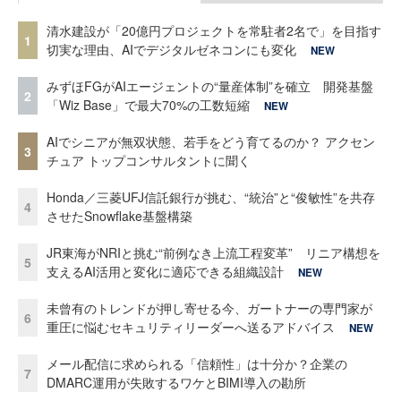
清水建設が「20億円プロジェクトを常駐者2名で」を目指す
1
切実な理由、AIでデジタルゼネコンにも変化
NEW
みずほFGがAIエージェントの“量産体制”を確立 開発基盤
2
「Wiz Base」で最大70%の工数短縮
NEW
AIでシニアが無双状態、若手をどう育てるのか？ アクセン
3
チュア トップコンサルタントに聞く
Honda／三菱UFJ信託銀行が挑む、“統治”と“俊敏性”を共存
4
させたSnowflake基盤構築
JR東海がNRIと挑む“前例なき上流工程変革” リニア構想を
5
支えるAI活用と変化に適応できる組織設計
NEW
未曾有のトレンドが押し寄せる今、ガートナーの専門家が
6
重圧に悩むセキュリティリーダーへ送るアドバイス
NEW
メール配信に求められる「信頼性」は十分か？企業の
7
DMARC運用が失敗するワケとBIMI導入の勘所