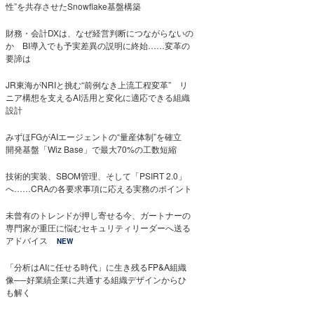
性”を共存させたSnowflake基盤構築
財務・会計DXは、なぜ経営判断につながらないの
か BI導入でも予実差異の説明に終始……変革の
要諦は
JR東海がNRIと挑む“前例なき上流工程変革” リ
ニア構想を支えるAI活用と変化に適応できる組織
設計
みずほFGがAIエージェントの“量産体制”を確立
開発基盤「Wiz Base」で最大70%の工数短縮
技術的実装、SBOM管理、そして「PSIRT 2.0」
へ……CRAの各要求事項に応える実務のポイント
未曾有のトレンドが押し寄せる今、ガートナーの
専門家が重圧に悩むセキュリティリーダーへ送る
アドバイス
NEW
「分析はAIに任せる時代」に生き残るFP&A組織
像──好業績企業に共通する組織デザインからひ
も解く