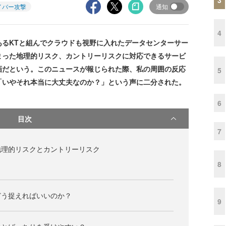
イバー攻撃
通知
4
あるKTと組んでクラウドも視野に入れたデータセンターサー
まった地理的リスク、カントリーリスクに対応できるサービ
画だという。このニュースが報じられた際、私の周囲の反応
5
「いやそれ本当に大丈夫なのか？」という声に二分された。
6
目次
7
地理的リスクとカントリーリスク
8
どう捉えればいいのか？
9