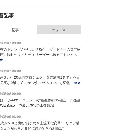
着記事
記事
ニュース
/08/07 09:00
有のトレンドが押し寄せる今、ガートナーの専門家
圧に悩むセキュリティリーダーへ送るアドバイス
EW
/08/07 08:00
建設が「20億円プロジェクトを常駐者2名で」を目
切実な理由、AIでデジタルゼネコンにも変化
NEW
/08/06 09:00
ほFGがAIエージェントの“量産体制”を確立 開発基
Wiz Base」で最大70%の工数短縮
/08/06 08:00
東海がNRIと挑む“前例なき上流工程変革” リニア構
支えるAI活用と変化に適応できる組織設計