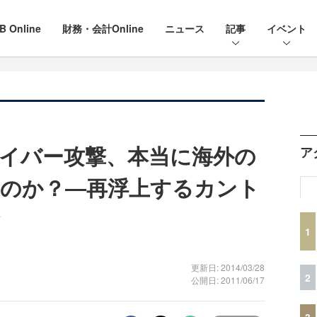
B Online
財務・会計Online
ニュース
記事
イベント
イバー攻撃、本当に海外の
ア
のか？―再浮上するカント
1
更新日: 2014/03/28
2
公開日: 2011/06/17
3