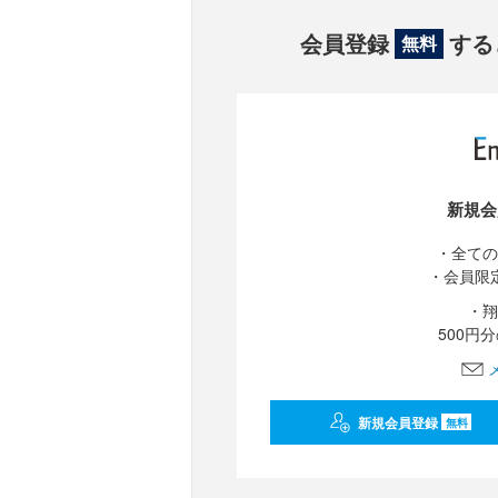
会員登録
する
無料
新規会
・全ての
・会員限
・翔
500円
新規会員登録
無料