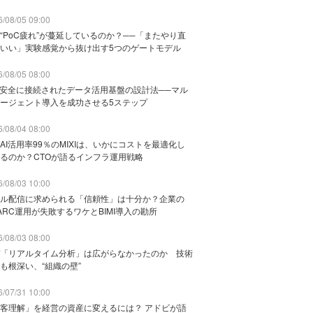
/08/05 09:00
“PoC疲れ”が蔓延しているのか？──「またやり直
いい」実験感覚から抜け出す5つのゲートモデル
/08/05 08:00
と安全に接続されたデータ活用基盤の設計法──マル
ージェント導入を成功させる5ステップ
/08/04 08:00
AI活用率99％のMIXIは、いかにコストを最適化し
るのか？CTOが語るインフラ運用戦略
/08/03 10:00
ル配信に求められる「信頼性」は十分か？企業の
ARC運用が失敗するワケとBIMI導入の勘所
/08/03 08:00
「リアルタイム分析」は広がらなかったのか 技術
も根深い、“組織の壁”
/07/31 10:00
客理解」を経営の資産に変えるには？ アドビが語