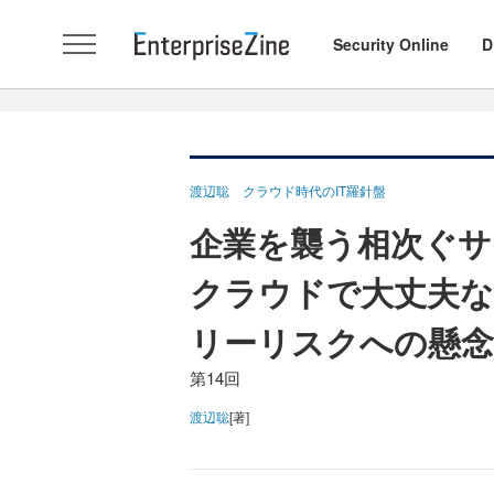
Security Online
D
渡辺聡 クラウド時代のIT羅針盤
企業を襲う相次ぐサ
クラウドで大丈夫な
リーリスクへの懸念
第14回
渡辺聡
[著]