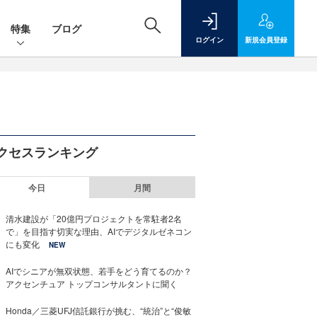
特集
ブログ
ログイン
新規
会員登録
クセスランキング
今日
月間
清水建設が「20億円プロジェクトを常駐者2名
で」を目指す切実な理由、AIでデジタルゼネコン
にも変化
NEW
AIでシニアが無双状態、若手をどう育てるのか？
アクセンチュア トップコンサルタントに聞く
Honda／三菱UFJ信託銀行が挑む、“統治”と“俊敏