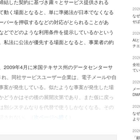
締結した契約に基づき粛々とサービス提供される
2026
て動く場面となると、単に準拠法が日本でなくなる
なぜ
ーバーを押収するなどの対応がとられることがあ
せば
などでどのような利用条件を提示しているかという
2026
AI
。私法に公法が優先する場面となると、事業者の約
チエ
2026
全社
2009年4月に米国テキサス州のデータセンターサ
てい
収され、同社サービスユーザー企業は、電子メールや自
2026
事案が発生している。似たような事案が発生した場
メー
DM
かどうかはその後の展開次第であり、また仮に戻っ
は別システムなりを代替で使うしかなくなる。その
2026
なぜ
証されない。（
次ページへ続く
）
より
2026
「顧