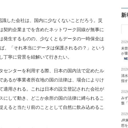
新
認識した会社は、国内に少なくないことだろう。災
は契約企業までを含めたネットワーク回線が無事に
は発生するものの、少なくともデータの一時保全は
2026
れば、「それ本当にデータは保護されるの？」という
未曾
が重
し丁寧に背景を紐解いて行きたい。
N
2026
タセンターを利用する際、日本の国内法で定めたル
清水
であるが事業者所在地の国の法律は、場合によりけ
指す
て適用される。これは日本の設立登記された会社が
2026
スにして動き、どこか余所の国の法律に縛られるこ
みず
盤「
捉えると当たり前のこととして自然に飲み込めるこ
2026
JR
想を