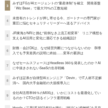
みずほFGがAIエージェントの“量産体制”を確立 開発基盤
3
「Wiz Base」で最大70%の工数短縮
未曾有のトレンドが押し寄せる今、ガートナーの専門家が
4
重圧に悩むセキュリティリーダーへ送るアドバイス
JR東海がNRIと挑む“前例なき上流工程変革” リニア構想を
5
支えるAI活用と変化に適応できる組織設計
財務・会計DXは、なぜ経営判断につながらないのか BI導
6
入でも予実差異の説明に終始……変革の要諦は
なぜセールスフォースはHeadless 360を発表したのか？AI
7
に中抜きされないSaaSの生存戦略
みずほ証券が自律型AIエンジニア「Devin」でIT人材不足解
8
消へ 国内大手金融初の大規模導入に
全社AI活用率99％のMIXIは、いかにコストを最適化してい
9
るのか？CTOが語るインフラ運用戦略
Honda／三菱UFJ信託銀行が挑む、“統治”と“俊敏性”を共存