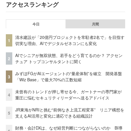
アクセスランキング
今日
月間
清水建設が「20億円プロジェクトを常駐者2名で」を目指す
1
切実な理由、AIでデジタルゼネコンにも変化
AIでシニアが無双状態、若手をどう育てるのか？ アクセン
2
チュア トップコンサルタントに聞く
みずほFGがAIエージェントの“量産体制”を確立 開発基盤
3
「Wiz Base」で最大70%の工数短縮
未曾有のトレンドが押し寄せる今、ガートナーの専門家が
4
重圧に悩むセキュリティリーダーへ送るアドバイス
JR東海がNRIと挑む“前例なき上流工程変革” リニア構想を
5
支えるAI活用と変化に適応できる組織設計
財務・会計DXは、なぜ経営判断につながらないのか BI導
6