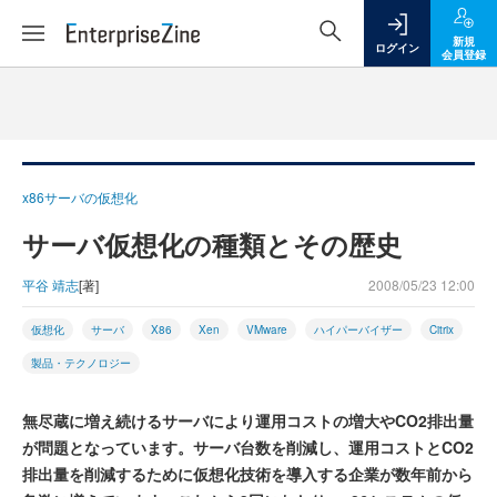
新規
ログイン
会員登録
x86サーバの仮想化
サーバ仮想化の種類とその歴史
平谷 靖志
[著]
2008/05/23 12:00
仮想化
サーバ
X86
Xen
VMware
ハイパーバイザー
Citrix
製品・テクノロジー
無尽蔵に増え続けるサーバにより運用コストの増大やCO2排出量
が問題となっています。サーバ台数を削減し、運用コストとCO2
排出量を削減するために仮想化技術を導入する企業が数年前から