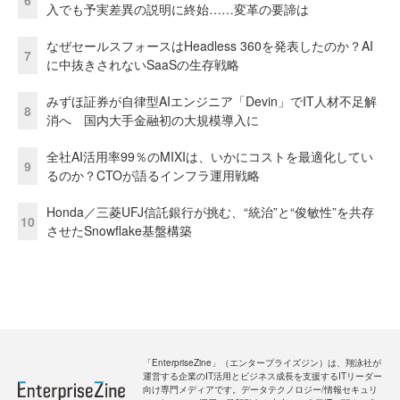
入でも予実差異の説明に終始……変革の要諦は
なぜセールスフォースはHeadless 360を発表したのか？AI
7
に中抜きされないSaaSの生存戦略
みずほ証券が自律型AIエンジニア「Devin」でIT人材不足解
8
消へ 国内大手金融初の大規模導入に
全社AI活用率99％のMIXIは、いかにコストを最適化してい
9
るのか？CTOが語るインフラ運用戦略
Honda／三菱UFJ信託銀行が挑む、“統治”と“俊敏性”を共存
10
させたSnowflake基盤構築
「EnterpriseZine」（エンタープライズジン）は、翔泳社が
運営する企業のIT活用とビジネス成長を支援するITリーダー
向け専門メディアです。データテクノロジー/情報セキュリ