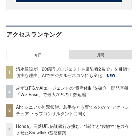
アクセスランキング
今日
月間
清水建設が「20億円プロジェクトを常駐者2名で」を目指す
1
切実な理由、AIでデジタルゼネコンにも変化
NEW
みずほFGがAIエージェントの“量産体制”を確立 開発基盤
2
「Wiz Base」で最大70%の工数短縮
AIでシニアが無双状態、若手をどう育てるのか？ アクセン
3
チュア トップコンサルタントに聞く
Honda／三菱UFJ信託銀行が挑む、“統治”と“俊敏性”を共存
4
させたSnowflake基盤構築