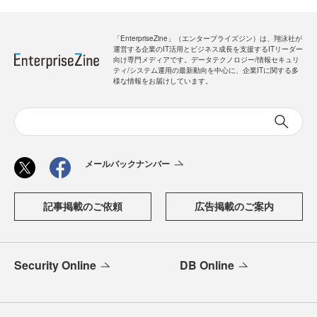
「EnterpriseZine」（エンタープライズジン）は、翔泳社が
運営する企業のIT活用とビジネス成長を支援するITリーダー
向け専門メディアです。データテクノロジー/情報セキュリ
ティ/システム運用の最新動向を中心に、企業ITに関する多
様な情報をお届けしています。
メールバックナンバー
記事掲載のご依頼
広告掲載のご案内
Security Online
DB Online