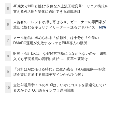
JR東海がNRIと挑む“前例なき上流工程変革” リニア構想を
5
支えるAI活用と変化に適応できる組織設計
未曾有のトレンドが押し寄せる今、ガートナーの専門家が
6
重圧に悩むセキュリティリーダーへ送るアドバイス
NEW
メール配信に求められる「信頼性」は十分か？企業の
7
DMARC運用が失敗するワケとBIMI導入の勘所
財務・会計DXは、なぜ経営判断につながらないのか BI導
8
入でも予実差異の説明に終始……変革の要諦は
「分析はAIに任せる時代」に生き残るFP&A組織像──好業
9
績企業に共通する組織デザインからひも解く
全社AI活用率99％のMIXIは、いかにコストを最適化してい
10
るのか？CTOが語るインフラ運用戦略