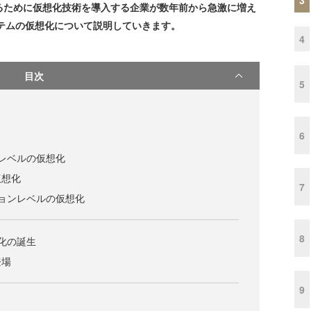
るために仮想化技術を導入する企業が数年前から急激に増え
ステムの仮想化について説明していきます。
4
目次
5
6
レベルの仮想化
仮想化
7
ョンレベルの仮想化
8
化の誕生
登場
9