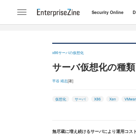
Security Online
D
x86サーバの仮想化
サーバ仮想化の種類
平谷 靖志
[著]
仮想化
サーバ
X86
Xen
VMwar
無尽蔵に増え続けるサーバにより運用コスト