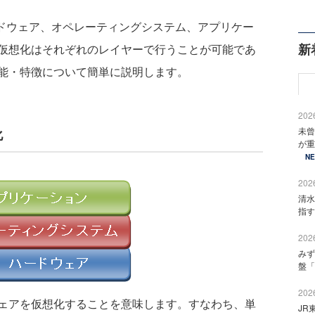
ドウェア、オペレーティングシステム、アプリケー
新
仮想化はそれぞれのレイヤーで行うことが可能であ
能・特徴について簡単に説明します。
2026
未曾
化
が重
N
2026
清水
指す
2026
みず
盤「
2026
ェアを仮想化することを意味します。すなわち、単
JR