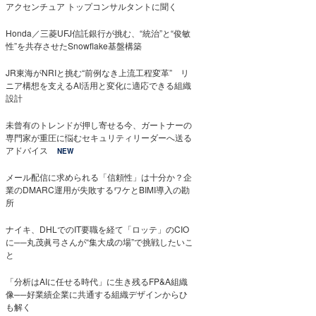
アクセンチュア トップコンサルタントに聞く
Honda／三菱UFJ信託銀行が挑む、“統治”と“俊敏
性”を共存させたSnowflake基盤構築
JR東海がNRIと挑む“前例なき上流工程変革” リ
ニア構想を支えるAI活用と変化に適応できる組織
設計
未曾有のトレンドが押し寄せる今、ガートナーの
専門家が重圧に悩むセキュリティリーダーへ送る
アドバイス
NEW
メール配信に求められる「信頼性」は十分か？企
業のDMARC運用が失敗するワケとBIMI導入の勘
所
ナイキ、DHLでのIT要職を経て「ロッテ」のCIO
に──丸茂眞弓さんが“集大成の場”で挑戦したいこ
と
「分析はAIに任せる時代」に生き残るFP&A組織
像──好業績企業に共通する組織デザインからひ
も解く