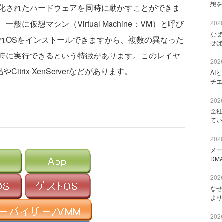
想を
化されたハードウェアを同時に動かすことができま
に仮想マシン（Virtual Machine：VM）と呼び
2026
なぜ
れOSをインストールできますから、複数の異なった
せば
同時に実行できるという特徴があります。このレイヤ
2026
itrix XenServerなどがあります。
AI
チエ
2026
全社
てい
2026
メー
DM
2026
なぜ
より
2026