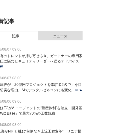
着記事
記事
ニュース
/08/07 09:00
有のトレンドが押し寄せる今、ガートナーの専門家
圧に悩むセキュリティリーダーへ送るアドバイス
EW
/08/07 08:00
建設が「20億円プロジェクトを常駐者2名で」を目
切実な理由、AIでデジタルゼネコンにも変化
NEW
/08/06 09:00
ほFGがAIエージェントの“量産体制”を確立 開発基
Wiz Base」で最大70%の工数短縮
/08/06 08:00
東海がNRIと挑む“前例なき上流工程変革” リニア構