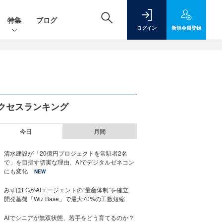
特集
ブログ
ログイン
新規
会員登録
クセスランキング
今日
月間
清水建設が「20億円プロジェクトを常駐者2名
で」を目指す切実な理由、AIでデジタルゼネコン
にも変化
NEW
みずほFGがAIエージェントの“量産体制”を確立
開発基盤「Wiz Base」で最大70%の工数短縮
AIでシニアが無双状態、若手をどう育てるのか？