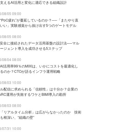
支えるAI活用と変化に適応できる組織設計
/08/05 09:00
“PoC疲れ”が蔓延しているのか？──「またやり直
いい」実験感覚から抜け出す5つのゲートモデル
/08/05 08:00
と安全に接続されたデータ活用基盤の設計法──マル
ージェント導入を成功させる5ステップ
/08/04 08:00
AI活用率99％のMIXIは、いかにコストを最適化し
るのか？CTOが語るインフラ運用戦略
/08/03 10:00
ル配信に求められる「信頼性」は十分か？企業の
ARC運用が失敗するワケとBIMI導入の勘所
/08/03 08:00
「リアルタイム分析」は広がらなかったのか 技術
も根深い、“組織の壁”
/07/31 10:00