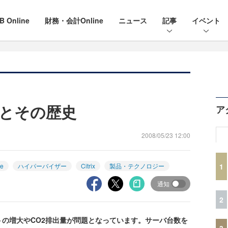
B Online
財務・会計Online
ニュース
記事
イベント
とその歴史
ア
2008/05/23 12:00
1
e
ハイパーバイザー
Citrix
製品・テクノロジー
通知
2
の増大やCO2排出量が問題となっています。サーバ台数を
3