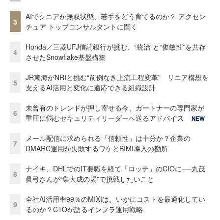
AIでシニアが無双状態、若手をどう育てるのか？ アクセン
3
チュア トップコンサルタントに聞く
Honda／三菱UFJ信託銀行が挑む、“統治”と“俊敏性”を共存
4
させたSnowflake基盤構築
JR東海がNRIと挑む“前例なき上流工程変革” リニア構想を
5
支えるAI活用と変化に適応できる組織設計
未曾有のトレンドが押し寄せる今、ガートナーの専門家が
6
重圧に悩むセキュリティリーダーへ送るアドバイス
NEW
メール配信に求められる「信頼性」は十分か？企業の
7
DMARC運用が失敗するワケとBIMI導入の勘所
ナイキ、DHLでのIT要職を経て「ロッテ」のCIOに──丸茂
8
眞弓さんが“集大成の場”で挑戦したいこと
全社AI活用率99％のMIXIは、いかにコストを最適化してい
9
るのか？CTOが語るインフラ運用戦略