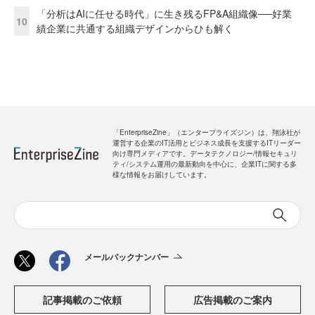
「分析はAIに任せる時代」に生き残るFP&A組織像──好業
10
績企業に共通する組織デザインからひも解く
「EnterpriseZine」（エンタープライズジン）は、翔泳社が
運営する企業のIT活用とビジネス成長を支援するITリーダー
向け専門メディアです。データテクノロジー/情報セキュリ
ティ/システム運用の最新動向を中心に、企業ITに関する多
様な情報をお届けしています。
メールバックナンバー
記事掲載のご依頼
広告掲載のご案内