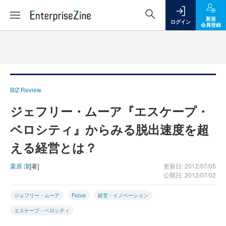
新規
ログイン
会員登録
BIZ Review
ジェフリー・ムーア『エスケープ・
ベロシティ』からみる脱出速度を超
える経営とは？
栗原 潔
[著]
更新日: 2012/07/05
公開日: 2012/07/02
ジェフリー・ムーア
Focus
経営・イノベーション
エスケープ・ベロシティ