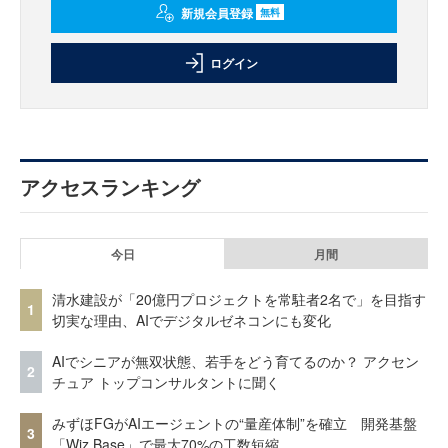
新規会員登録
無料
ログイン
アクセスランキング
今日
月間
清水建設が「20億円プロジェクトを常駐者2名で」を目指す
1
切実な理由、AIでデジタルゼネコンにも変化
AIでシニアが無双状態、若手をどう育てるのか？ アクセン
2
チュア トップコンサルタントに聞く
みずほFGがAIエージェントの“量産体制”を確立 開発基盤
3
「Wiz Base」で最大70%の工数短縮