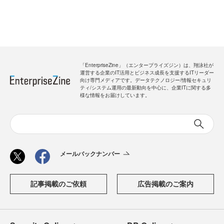
「EnterpriseZine」（エンタープライズジン）は、翔泳社が
運営する企業のIT活用とビジネス成長を支援するITリーダー
向け専門メディアです。データテクノロジー/情報セキュリ
ティ/システム運用の最新動向を中心に、企業ITに関する多
様な情報をお届けしています。
メールバックナンバー
記事掲載のご依頼
広告掲載のご案内