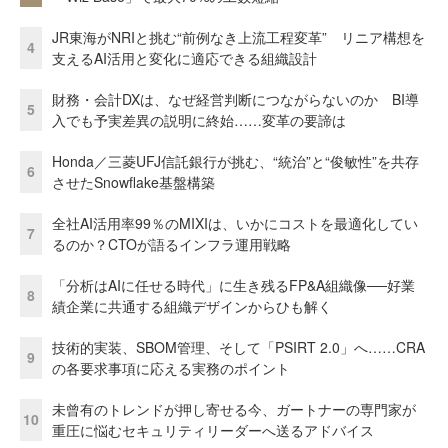
JR東海がNRIと挑む“前例なき上流工程変革” リニア構想を
4
支えるAI活用と変化に適応できる組織設計
財務・会計DXは、なぜ経営判断につながらないのか BI導
5
入でも予実差異の説明に終始……変革の要諦は
Honda／三菱UFJ信託銀行が挑む、“統治”と“俊敏性”を共存
6
させたSnowflake基盤構築
全社AI活用率99％のMIXIは、いかにコストを最適化してい
7
るのか？CTOが語るインフラ運用戦略
「分析はAIに任せる時代」に生き残るFP&A組織像──好業
8
績企業に共通する組織デザインからひも解く
技術的実装、SBOM管理、そして「PSIRT 2.0」へ……CRA
9
の各要求事項に応える実務のポイント
未曾有のトレンドが押し寄せる今、ガートナーの専門家が
10
重圧に悩むセキュリティリーダーへ送るアドバイス