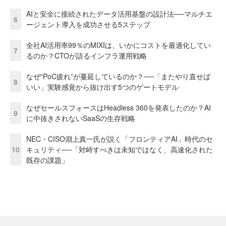
AIと安全に接続されたデータ活用基盤の設計法──マルチエ
6
ージェント導入を成功させる5ステップ
全社AI活用率99％のMIXIは、いかにコストを最適化してい
7
るのか？CTOが語るインフラ運用戦略
なぜ“PoC疲れ”が蔓延しているのか？──「またやり直せば
8
いい」実験感覚から抜け出す5つのゲートモデル
なぜセールスフォースはHeadless 360を発表したのか？AI
9
に中抜きされないSaaSの生存戦略
NEC・CISO淵上真一氏が説く「フロンティアAI」時代のセ
10
キュリティ──「対峙すべきは未知ではなく、高速化された
既存の課題」