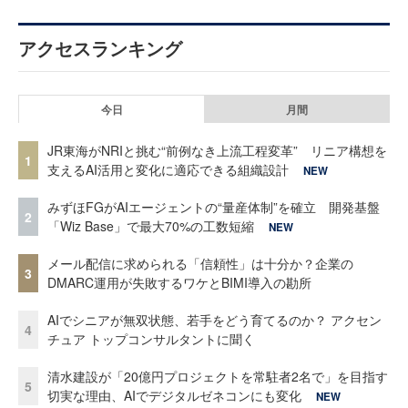
アクセスランキング
今日
月間
JR東海がNRIと挑む“前例なき上流工程変革” リニア構想を
1
支えるAI活用と変化に適応できる組織設計
NEW
みずほFGがAIエージェントの“量産体制”を確立 開発基盤
2
「Wiz Base」で最大70%の工数短縮
NEW
メール配信に求められる「信頼性」は十分か？企業の
3
DMARC運用が失敗するワケとBIMI導入の勘所
AIでシニアが無双状態、若手をどう育てるのか？ アクセン
4
チュア トップコンサルタントに聞く
清水建設が「20億円プロジェクトを常駐者2名で」を目指す
5
切実な理由、AIでデジタルゼネコンにも変化
NEW