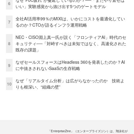
なぜ“PoC疲れ”が蔓延しているのか？──「またやり直せば
6
いい」実験感覚から抜け出す5つのゲートモデル
全社AI活用率99％のMIXIは、いかにコストを最適化してい
7
るのか？CTOが語るインフラ運用戦略
NEC・CISO淵上真一氏が説く「フロンティアAI」時代のセ
8
キュリティ──「対峙すべきは未知ではなく、高速化された
既存の課題」
なぜセールスフォースはHeadless 360を発表したのか？AI
9
に中抜きされないSaaSの生存戦略
なぜ「リアルタイム分析」は広がらなかったのか 技術よ
10
りも根深い、“組織の壁”
「EnterpriseZine」（エンタープライズジン）は、翔泳社が