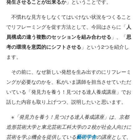
発生させることが出来るか
」ということです。
不慣れな見方をしなくてはいけない状況をつくること
でリフレーミングを促す方法として、今回はさらに「
人
員構成の違う複数のセッションを組み合わせる
」、「
思
考の環境を意図的にシフトさせる
」という2つを紹介し
ます。
その前に、なぜ新しい発想を生み出すのにリフレーミ
ングが必要なのかを、私がいま講師を担当させていただ
いている「発見力を養う！見つける達人養成講座」でお
話した内容も取り上げつつ、説明したいと思います。
※「発見力を養う！見つける達人養成講座」は、京都
造形芸術大学と東北芸術工科大学の２校が社会人向けに
芸術を学ぶ機会を提供している
藝術学舎
の講座として、