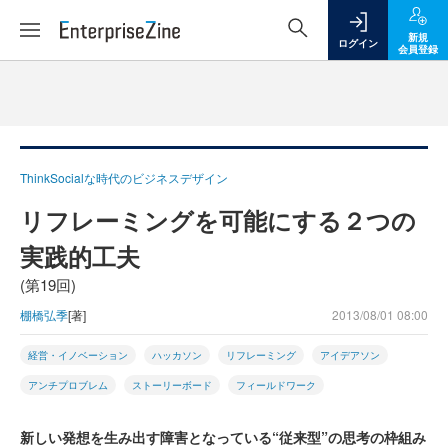
新規
ログイン
会員登録
ThinkSocialな時代のビジネスデザイン
リフレーミングを可能にする２つの
実践的工夫
(第19回)
棚橋弘季
[著]
2013/08/01 08:00
経営・イノベーション
ハッカソン
リフレーミング
アイデアソン
アンチプロブレム
ストーリーボード
フィールドワーク
新しい発想を生み出す障害となっている“従来型”の思考の枠組み