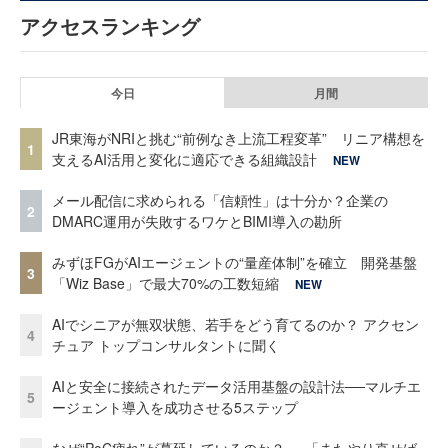
アクセスランキング
今日
月間
JR東海がNRIと挑む“前例なき上流工程変革” リニア構想を
1
支えるAI活用と変化に適応できる組織設計
NEW
メール配信に求められる「信頼性」は十分か？企業の
2
DMARC運用が失敗するワケとBIMI導入の勘所
みずほFGがAIエージェントの“量産体制”を確立 開発基盤
3
「Wiz Base」で最大70%の工数短縮
NEW
AIでシニアが無双状態、若手をどう育てるのか？ アクセン
4
チュア トップコンサルタントに聞く
AIと安全に接続されたデータ活用基盤の設計法──マルチエ
5
ージェント導入を成功させる5ステップ