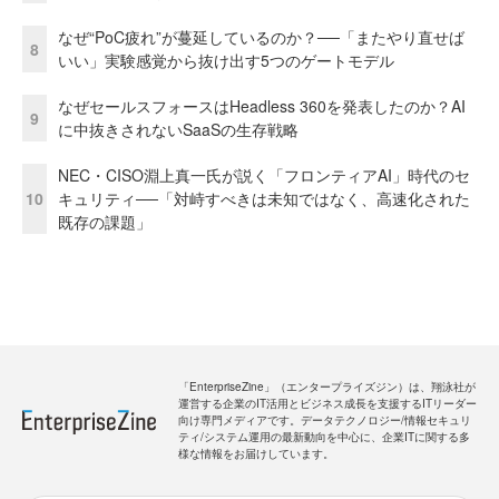
なぜ“PoC疲れ”が蔓延しているのか？──「またやり直せば
8
いい」実験感覚から抜け出す5つのゲートモデル
なぜセールスフォースはHeadless 360を発表したのか？AI
9
に中抜きされないSaaSの生存戦略
NEC・CISO淵上真一氏が説く「フロンティアAI」時代のセ
10
キュリティ──「対峙すべきは未知ではなく、高速化された
既存の課題」
「EnterpriseZine」（エンタープライズジン）は、翔泳社が
運営する企業のIT活用とビジネス成長を支援するITリーダー
向け専門メディアです。データテクノロジー/情報セキュリ
ティ/システム運用の最新動向を中心に、企業ITに関する多
様な情報をお届けしています。