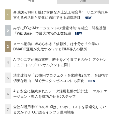
今日
月間
JR東海がNRIと挑む“前例なき上流工程変革” リニア構想を
1
支えるAI活用と変化に適応できる組織設計
NEW
みずほFGがAIエージェントの“量産体制”を確立 開発基盤
2
「Wiz Base」で最大70%の工数短縮
NEW
メール配信に求められる「信頼性」は十分か？企業の
3
DMARC運用が失敗するワケとBIMI導入の勘所
AIでシニアが無双状態、若手をどう育てるのか？ アクセン
4
チュア トップコンサルタントに聞く
清水建設が「20億円プロジェクトを常駐者2名で」を目指す
5
切実な理由、AIでデジタルゼネコンにも変化
NEW
AIと安全に接続されたデータ活用基盤の設計法──マルチエ
6
ージェント導入を成功させる5ステップ
全社AI活用率99％のMIXIは、いかにコストを最適化してい
7
るのか？CTOが語るインフラ運用戦略