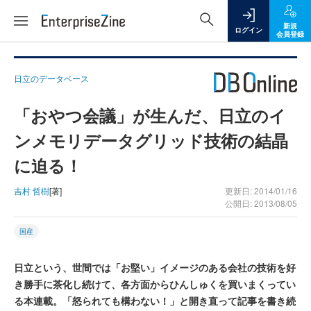
新規
ログイン
会員登録
日立のデータベース
「おやつ会議」が生んだ、日立のイ
ンメモリデータグリッド技術の結晶
に迫る！
吉村 哲樹
[著]
更新日: 2014/01/16
公開日: 2013/08/05
国産
日立という、世間では「お堅い」イメージのある会社の技術を好
き勝手に茶化し続けて、各方面からひんしゅくを買いまくってい
る本連載。「怒られても構わない！」と開き直って記事を書き続