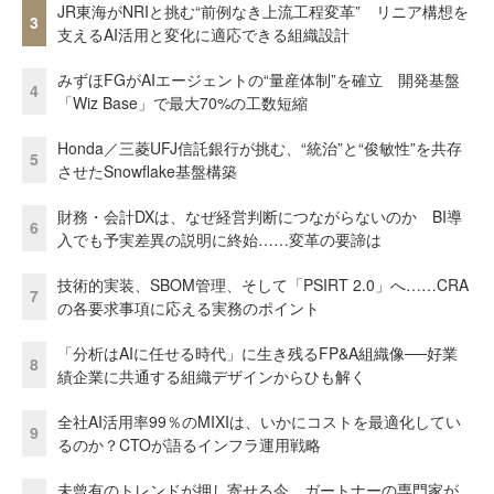
JR東海がNRIと挑む“前例なき上流工程変革” リニア構想を
3
支えるAI活用と変化に適応できる組織設計
みずほFGがAIエージェントの“量産体制”を確立 開発基盤
4
「Wiz Base」で最大70%の工数短縮
Honda／三菱UFJ信託銀行が挑む、“統治”と“俊敏性”を共存
5
させたSnowflake基盤構築
財務・会計DXは、なぜ経営判断につながらないのか BI導
6
入でも予実差異の説明に終始……変革の要諦は
技術的実装、SBOM管理、そして「PSIRT 2.0」へ……CRA
7
の各要求事項に応える実務のポイント
「分析はAIに任せる時代」に生き残るFP&A組織像──好業
8
績企業に共通する組織デザインからひも解く
全社AI活用率99％のMIXIは、いかにコストを最適化してい
9
るのか？CTOが語るインフラ運用戦略
未曾有のトレンドが押し寄せる今、ガートナーの専門家が