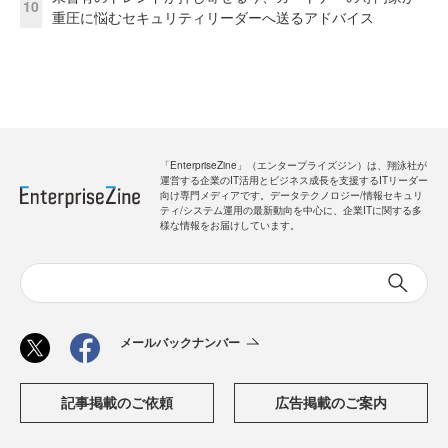
10
重圧に悩むセキュリティリーダーへ送るアドバイス
「EnterpriseZine」（エンタープライズジン）は、翔泳社が
運営する企業のIT活用とビジネス成長を支援するITリーダー
向け専門メディアです。データテクノロジー/情報セキュリ
ティ/システム運用の最新動向を中心に、企業ITに関する多
様な情報をお届けしています。
メールバックナンバー
記事掲載のご依頼
広告掲載のご案内