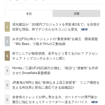
今日
月間
清水建設が「20億円プロジェクトを常駐者2名で」を目指す
1
切実な理由、AIでデジタルゼネコンにも変化
NEW
みずほFGがAIエージェントの“量産体制”を確立 開発基盤
2
「Wiz Base」で最大70%の工数短縮
AIでシニアが無双状態、若手をどう育てるのか？ アクセン
3
チュア トップコンサルタントに聞く
Honda／三菱UFJ信託銀行が挑む、“統治”と“俊敏性”を共存
4
させたSnowflake基盤構築
JR東海がNRIと挑む“前例なき上流工程変革” リニア構想を
5
支えるAI活用と変化に適応できる組織設計
未曾有のトレンドが押し寄せる今、ガートナーの専門家が
6
重圧に悩むセキュリティリーダーへ送るアドバイス
NEW