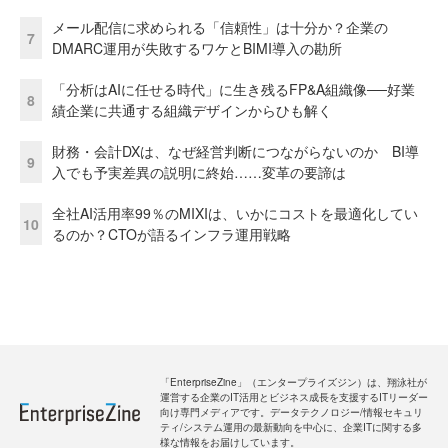
メール配信に求められる「信頼性」は十分か？企業の
7
DMARC運用が失敗するワケとBIMI導入の勘所
「分析はAIに任せる時代」に生き残るFP&A組織像──好業
8
績企業に共通する組織デザインからひも解く
財務・会計DXは、なぜ経営判断につながらないのか BI導
9
入でも予実差異の説明に終始……変革の要諦は
全社AI活用率99％のMIXIは、いかにコストを最適化してい
10
るのか？CTOが語るインフラ運用戦略
「EnterpriseZine」（エンタープライズジン）は、翔泳社が
運営する企業のIT活用とビジネス成長を支援するITリーダー
向け専門メディアです。データテクノロジー/情報セキュリ
ティ/システム運用の最新動向を中心に、企業ITに関する多
様な情報をお届けしています。