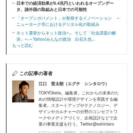
日本での経済効果が5.4兆円といわれるオープンデー
タ、諸外国の取組みと日本での可能性
「オープンガバメント」が創発するイノベーション ～
ニューヨーク市におけるデジタル化の取組み
ネット選挙からネット政治へ、そして「社会課題の解
決」へ～Yahoo!みんなの政治 白石久也...
もっと読む
この記事の著者
江口 晋太朗（エグチ シンタロウ）
TOKYObeta。編集者。これからの未来のた
めの情報設計や環境デザインを実践する編
集者。スタートアップやテクノロジー、デ
ザインやカルチャーの分野のコンセプトワ
ークやメディアづくり、企画設計などで企
業の事業支援を行う。Twitter@eshintaro
※プロフィールは、執筆時点、または直近の記事の寄稿時点で