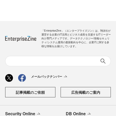
「EnterpriseZine」（エンタープライズジン）は、翔泳社が
運営する企業のIT活用とビジネス成長を支援するITリーダー
向け専門メディアです。データテクノロジー/情報セキュリ
ティ/システム運用の最新動向を中心に、企業ITに関する多
様な情報をお届けしています。
メールバックナンバー
記事掲載のご依頼
広告掲載のご案内
Security Online
DB Online