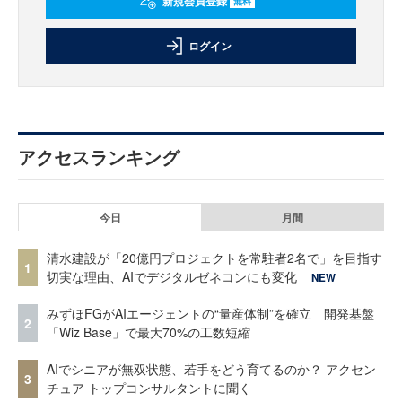
新規会員登録
無料
ログイン
アクセスランキング
今日
月間
清水建設が「20億円プロジェクトを常駐者2名で」を目指す
1
切実な理由、AIでデジタルゼネコンにも変化
NEW
みずほFGがAIエージェントの“量産体制”を確立 開発基盤
2
「Wiz Base」で最大70%の工数短縮
AIでシニアが無双状態、若手をどう育てるのか？ アクセン
3
チュア トップコンサルタントに聞く