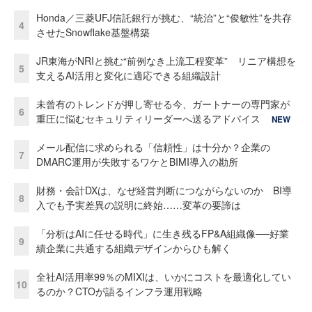
Honda／三菱UFJ信託銀行が挑む、“統治”と“俊敏性”を共存
4
させたSnowflake基盤構築
JR東海がNRIと挑む“前例なき上流工程変革” リニア構想を
5
支えるAI活用と変化に適応できる組織設計
未曾有のトレンドが押し寄せる今、ガートナーの専門家が
6
重圧に悩むセキュリティリーダーへ送るアドバイス
NEW
メール配信に求められる「信頼性」は十分か？企業の
7
DMARC運用が失敗するワケとBIMI導入の勘所
財務・会計DXは、なぜ経営判断につながらないのか BI導
8
入でも予実差異の説明に終始……変革の要諦は
「分析はAIに任せる時代」に生き残るFP&A組織像──好業
9
績企業に共通する組織デザインからひも解く
全社AI活用率99％のMIXIは、いかにコストを最適化してい
10
るのか？CTOが語るインフラ運用戦略