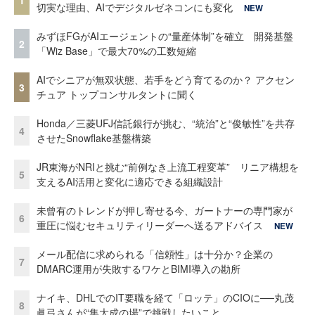
切実な理由、AIでデジタルゼネコンにも変化
NEW
みずほFGがAIエージェントの“量産体制”を確立 開発基盤
2
「Wiz Base」で最大70%の工数短縮
AIでシニアが無双状態、若手をどう育てるのか？ アクセン
3
チュア トップコンサルタントに聞く
Honda／三菱UFJ信託銀行が挑む、“統治”と“俊敏性”を共存
4
させたSnowflake基盤構築
JR東海がNRIと挑む“前例なき上流工程変革” リニア構想を
5
支えるAI活用と変化に適応できる組織設計
未曾有のトレンドが押し寄せる今、ガートナーの専門家が
6
重圧に悩むセキュリティリーダーへ送るアドバイス
NEW
メール配信に求められる「信頼性」は十分か？企業の
7
DMARC運用が失敗するワケとBIMI導入の勘所
ナイキ、DHLでのIT要職を経て「ロッテ」のCIOに──丸茂
8
眞弓さんが“集大成の場”で挑戦したいこと