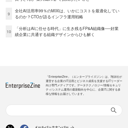
全社AI活用率99％のMIXIは、いかにコストを最適化してい
9
るのか？CTOが語るインフラ運用戦略
「分析はAIに任せる時代」に生き残るFP&A組織像──好業
10
績企業に共通する組織デザインからひも解く
「EnterpriseZine」（エンタープライズジン）は、翔泳社が
運営する企業のIT活用とビジネス成長を支援するITリーダー
向け専門メディアです。データテクノロジー/情報セキュリ
ティ/システム運用の最新動向を中心に、企業ITに関する多
様な情報をお届けしています。
メールバックナンバー