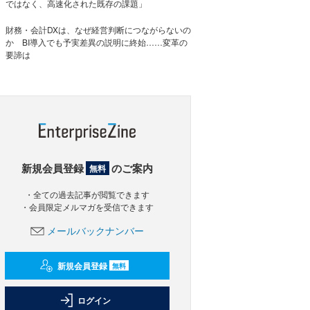
ではなく、高速化された既存の課題」
財務・会計DXは、なぜ経営判断につながらないの
か BI導入でも予実差異の説明に終始……変革の
要諦は
新規会員登録
のご案内
無料
・全ての過去記事が閲覧できます
・会員限定メルマガを受信できます
メールバックナンバー
新規会員登録
無料
ログイン