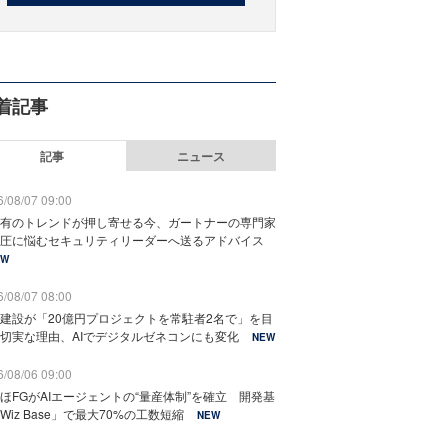
着記事
記事
ニュース
/08/07 09:00
有のトレンドが押し寄せる今、ガートナーの専門家
圧に悩むセキュリティリーダーへ送るアドバイス
EW
/08/07 08:00
建設が「20億円プロジェクトを常駐者2名で」を目
切実な理由、AIでデジタルゼネコンにも変化
NEW
/08/06 09:00
ほFGがAIエージェントの“量産体制”を確立 開発基
Wiz Base」で最大70%の工数短縮
NEW