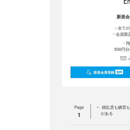
新規会
・全ての
・会員限
・翔
500円
新規会員登録
無料
Page
積乱雲も鱗雲
1
がある