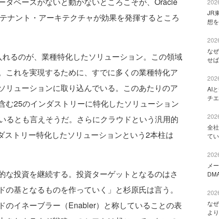
タベースがないと動かないところこそが、Oracle
2026
JR
たマルチテナント・アーキテクチャが効果を発揮するところ
想を
2026
なぜ
れるのが、業種特化したソリューション。この領域
せば
。これを実現するために、すでに多くの業種特化ア
2026
ソリューションに取り込んでいる。このあたりのア
AI
チエ
含む25のインダストリーに特化したソリューション
2026
たいるとも言えそうだ。さらにクラウドという汎用的
全社
ンダストリー特化したソリューションという2本柱は
てい
2026
メー
的な投資を継続する。投資ターゲットとなるのはさ
DM
ドの基となるものを作っていく」と杉原氏は言う。
2026
なぜ
のイネーブラー（Enabler）と称していることの表
より