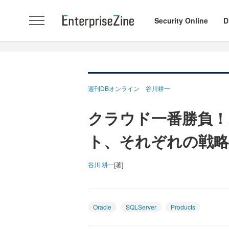
Security Online
D
週刊DBオンライン 谷川耕一
クラウド一番勝負
ト、それぞれの戦略
谷川 耕一
[著]
Oracle
SQLServer
Products