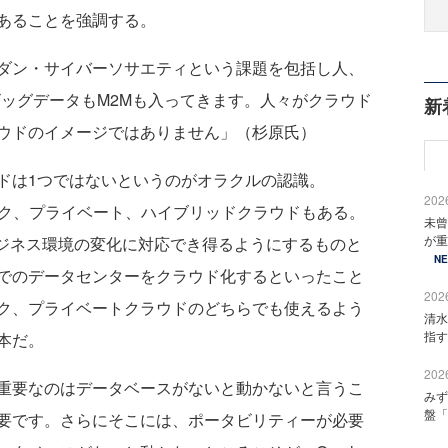
あることを強調する。
ダン・サイバーソサエティという課題を包括し人、
ビッグデータもM2Mも入ってきます。人々がクラウド
新
ウドのイメージではありません」（杉原氏）
ドは1つではないというのがオラクルの認識。
2026
ブリック、プライベート、ハイブリッドクラウドもある。
未曾
が重
ビジネス環境の変化に対応でき得るようにするものと
N
でのデータセンターをクラウド化するといったこと
2026
ク、プライベートクラウドのどちらでも使えるよう
清水
指す
本だ。
2026
重要なのはデータベースがないと動かないと言うこ
みず
盤「
要です。さらにそこには、ポータビリティーが必要