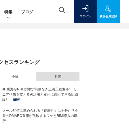
特集
ブログ
ログイン
新規
会員登録
クセスランキング
今日
月間
JR東海がNRIと挑む“前例なき上流工程変革” リ
ニア構想を支えるAI活用と変化に適応できる組織
設計
NEW
メール配信に求められる「信頼性」は十分か？企
業のDMARC運用が失敗するワケとBIMI導入の勘
所