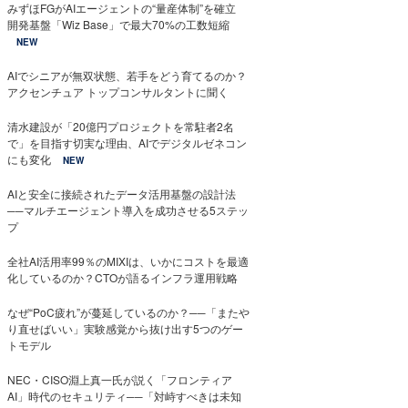
みずほFGがAIエージェントの“量産体制”を確立
開発基盤「Wiz Base」で最大70%の工数短縮
NEW
AIでシニアが無双状態、若手をどう育てるのか？
アクセンチュア トップコンサルタントに聞く
清水建設が「20億円プロジェクトを常駐者2名
で」を目指す切実な理由、AIでデジタルゼネコン
にも変化
NEW
AIと安全に接続されたデータ活用基盤の設計法
──マルチエージェント導入を成功させる5ステッ
プ
全社AI活用率99％のMIXIは、いかにコストを最適
化しているのか？CTOが語るインフラ運用戦略
なぜ“PoC疲れ”が蔓延しているのか？──「またや
り直せばいい」実験感覚から抜け出す5つのゲー
トモデル
NEC・CISO淵上真一氏が説く「フロンティア
AI」時代のセキュリティ──「対峙すべきは未知