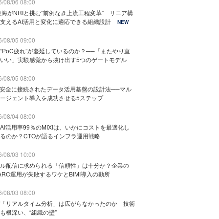
/08/06 08:00
東海がNRIと挑む“前例なき上流工程変革” リニア構
支えるAI活用と変化に適応できる組織設計
NEW
/08/05 09:00
“PoC疲れ”が蔓延しているのか？──「またやり直
いい」実験感覚から抜け出す5つのゲートモデル
/08/05 08:00
と安全に接続されたデータ活用基盤の設計法──マル
ージェント導入を成功させる5ステップ
/08/04 08:00
AI活用率99％のMIXIは、いかにコストを最適化し
るのか？CTOが語るインフラ運用戦略
/08/03 10:00
ル配信に求められる「信頼性」は十分か？企業の
ARC運用が失敗するワケとBIMI導入の勘所
/08/03 08:00
「リアルタイム分析」は広がらなかったのか 技術
も根深い、“組織の壁”