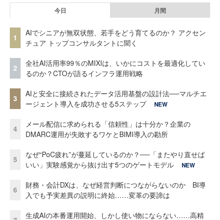
今日
月間
AIでシニアが無双状態、若手をどう育てるのか？ アクセン
1
チュア トップコンサルタントに聞く
全社AI活用率99％のMIXIは、いかにコストを最適化してい
2
るのか？CTOが語るインフラ運用戦略
AIと安全に接続されたデータ活用基盤の設計法──マルチエ
3
ージェント導入を成功させる5ステップ
NEW
メール配信に求められる「信頼性」は十分か？企業の
4
DMARC運用が失敗するワケとBIMI導入の勘所
なぜ“PoC疲れ”が蔓延しているのか？──「またやり直せば
5
いい」実験感覚から抜け出す5つのゲートモデル
NEW
財務・会計DXは、なぜ経営判断につながらないのか BI導
6
入でも予実差異の説明に終始……変革の要諦は
生成AIの本番運用開始、しかし使い物にならない……高精