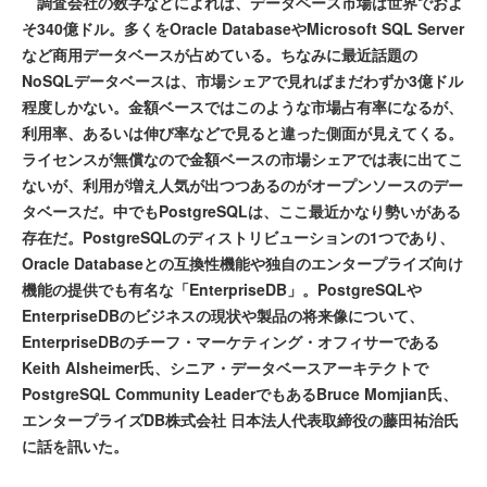
調査会社の数字などによれば、データベース市場は世界でおよ
そ340億ドル。多くをOracle DatabaseやMicrosoft SQL Server
など商用データベースが占めている。ちなみに最近話題の
NoSQLデータベースは、市場シェアで見ればまだわずか3億ドル
程度しかない。金額ベースではこのような市場占有率になるが、
利用率、あるいは伸び率などで見ると違った側面が見えてくる。
ライセンスが無償なので金額ベースの市場シェアでは表に出てこ
ないが、利用が増え人気が出つつあるのがオープンソースのデー
タベースだ。中でもPostgreSQLは、ここ最近かなり勢いがある
存在だ。PostgreSQLのディストリビューションの1つであり、
Oracle Databaseとの互換性機能や独自のエンタープライズ向け
機能の提供でも有名な「EnterpriseDB」。PostgreSQLや
EnterpriseDBのビジネスの現状や製品の将来像について、
EnterpriseDBのチーフ・マーケティング・オフィサーである
Keith Alsheimer氏、シニア・データベースアーキテクトで
PostgreSQL Community LeaderでもあるBruce Momjian氏、
エンタープライズDB株式会社 日本法人代表取締役の藤田祐治氏
に話を訊いた。