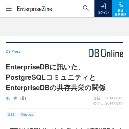
新規
ログイン
会員登録
DB Press
EnterpriseDBに訊いた、
PostgreSQLコミュニティと
EnterpriseDBの共存共栄の関係
谷川 耕一
[著]
更新日: 2014/08/01
公開日: 2014/08/01
OSS
Products