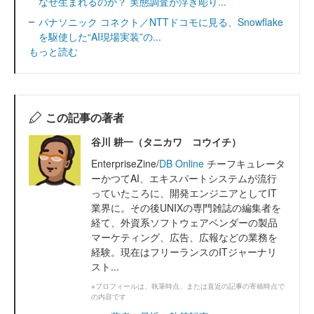
なぜ生まれるのか？ 実態調査が浮き彫り...
パナソニック コネクト／NTTドコモに見る、Snowflake
を駆使した“AI現場実装”の...
もっと読む
この記事の著者
谷川 耕一（タニカワ コウイチ）
EnterpriseZine/
DB Online
チーフキュレータ
ーかつてAI、エキスパートシステムが流行
っていたころに、開発エンジニアとしてIT
業界に。その後UNIXの専門雑誌の編集者を
経て、外資系ソフトウェアベンダーの製品
マーケティング、広告、広報などの業務を
経験。現在はフリーランスのITジャーナリ
スト...
※プロフィールは、執筆時点、または直近の記事の寄稿時点で
の内容です