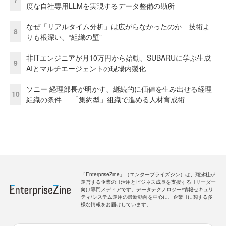
7
度な自社専用LLMを実現するデータ整備の勘所
なぜ「リアルタイム分析」は広がらなかったのか 技術よ
8
りも根深い、“組織の壁”
非ITエンジニアが月10万円から始動、SUBARUに学ぶ生成
9
AIとマルチエージェントの現場内製化
ソニー 経理部長が明かす、継続的に価値を生み出せる経理
10
組織の条件──「集約型」組織で進める人材育成術
「EnterpriseZine」（エンタープライズジン）は、翔泳社が
運営する企業のIT活用とビジネス成長を支援するITリーダー
向け専門メディアです。データテクノロジー/情報セキュリ
ティ/システム運用の最新動向を中心に、企業ITに関する多
様な情報をお届けしています。