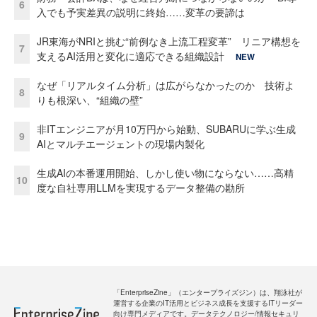
6
入でも予実差異の説明に終始……変革の要諦は
JR東海がNRIと挑む“前例なき上流工程変革” リニア構想を
7
支えるAI活用と変化に適応できる組織設計
NEW
なぜ「リアルタイム分析」は広がらなかったのか 技術よ
8
りも根深い、“組織の壁”
非ITエンジニアが月10万円から始動、SUBARUに学ぶ生成
9
AIとマルチエージェントの現場内製化
生成AIの本番運用開始、しかし使い物にならない……高精
10
度な自社専用LLMを実現するデータ整備の勘所
「EnterpriseZine」（エンタープライズジン）は、翔泳社が
運営する企業のIT活用とビジネス成長を支援するITリーダー
向け専門メディアです。データテクノロジー/情報セキュリ