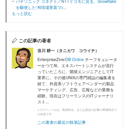
パナソニック コネクト／NTTドコモに見る、Snowflake
を駆使した“AI現場実装”の...
もっと読む
この記事の著者
谷川 耕一（タニカワ コウイチ）
EnterpriseZine/
DB Online
チーフキュレータ
ーかつてAI、エキスパートシステムが流行
っていたころに、開発エンジニアとしてIT
業界に。その後UNIXの専門雑誌の編集者を
経て、外資系ソフトウェアベンダーの製品
マーケティング、広告、広報などの業務を
経験。現在はフリーランスのITジャーナリ
スト...
※プロフィールは、執筆時点、または直近の記事の寄稿時点で
の内容です
この著者の最近の執筆記事