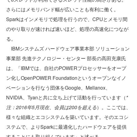
さらにはメモリバンド幅が広いことも有利に働く。
Sparkはインメモリで処理を行うので、CPUとメモリ間
のやり取りが速ければ速いほど、処理の高速化につなが
る。
IBMシステムズ ハードウェア事業本部 ソリューション
事業部 先進テクノロジー・センター 部長の髙田充康氏
は、「IBMでは、自社のPOWERプロセッサーをオープ
ン化しOpenPOWER Foundationというオープンなイノ
ベーションを行なう団体をGoogle、Mellanox、
NVIDIA、Tyanと共に立ち上げて活動を行っています（
*
注：2016年5月現在、会員は200を超える
）。ここでは、
様々な組織とエコシステムを築いています。そのエコシ
ステムで、よりSparkに最適化したハードウェアを提供
することにも取り組んでいます」と述べる。