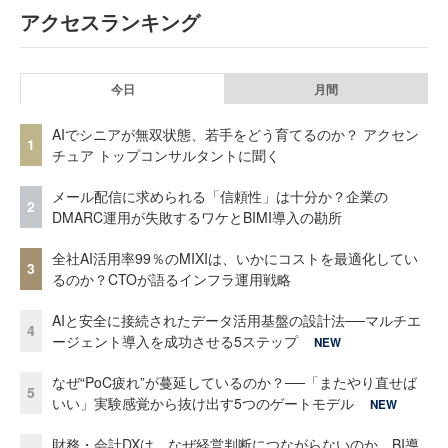
アクセスランキング
今日
月間
AIでシニアが無双状態、若手をどう育てるのか？ アクセン
1
チュア トップコンサルタントに聞く
メール配信に求められる「信頼性」は十分か？企業の
2
DMARC運用が失敗するワケとBIMI導入の勘所
全社AI活用率99％のMIXIは、いかにコストを最適化してい
3
るのか？CTOが語るインフラ運用戦略
AIと安全に接続されたデータ活用基盤の設計法──マルチエ
4
ージェント導入を成功させる5ステップ
NEW
なぜ“PoC疲れ”が蔓延しているのか？──「またやり直せば
5
いい」実験感覚から抜け出す5つのゲートモデル
NEW
財務・会計DXは、なぜ経営判断につながらないのか BI導