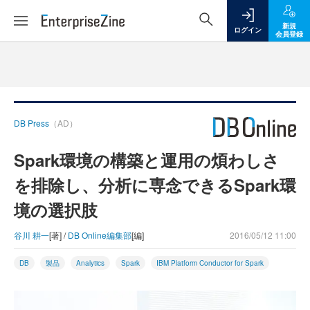
新規
ログイン
会員登録
DB Press
（AD）
Spark環境の構築と運用の煩わしさ
を排除し、分析に専念できるSpark環
境の選択肢
谷川 耕一
[著] /
DB Online編集部
[編]
2016/05/12 11:00
DB
製品
Analytics
Spark
IBM Platform Conductor for Spark