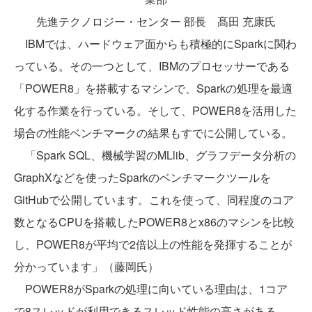
先進テクノロジー・センター 部長 髙田 充康氏
IBMでは、ハードウェア面からも積極的にSparkに関わ
っている。その一つとして、IBMのプロセッサーである
「POWER8」を搭載するマシンで、Sparkの処理を最適
化する作業を行っている。そして、POWER8を活用した
場合の性能ベンチマークの結果もすでに公開している。
「Spark SQL、機械学習のMLlib、グラフデータ分析の
GraphXなどを使ったSparkのベンチマークツールを
GitHubで公開しています。これを使って、同程度のコア
数となるCPUを搭載したPOWER8とx86のマシンを比較
し、POWER8が平均で2倍以上の性能を発揮することが
分かっています」（藤岡氏）
POWER8がSparkの処理に向いている理由は、1コア
で8スレッドが利用できるスレッド性能の高さがある。