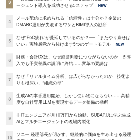
3
ージェント導入を成功させる5ステップ
NEW
メール配信に求められる「信頼性」は十分か？企業の
4
DMARC運用が失敗するワケとBIMI導入の勘所
なぜ“PoC疲れ”が蔓延しているのか？──「またやり直せば
5
いい」実験感覚から抜け出す5つのゲートモデル
NEW
財務・会計DXは、なぜ経営判断につながらないのか BI導
6
入でも予実差異の説明に終始……変革の要諦は
なぜ「リアルタイム分析」は広がらなかったのか 技術よ
7
りも根深い、“組織の壁”
生成AIの本番運用開始、しかし使い物にならない……高精
8
度な自社専用LLMを実現するデータ整備の勘所
非ITエンジニアが月10万円から始動、SUBARUに学ぶ生成
9
AIとマルチエージェントの現場内製化
ソニー 経理部長が明かす、継続的に価値を生み出せる経理
10