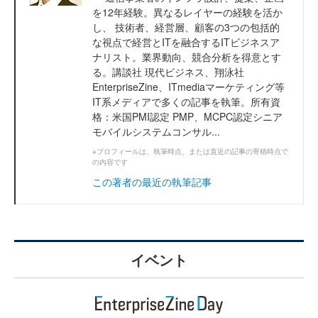
を12年経験。異なるレイヤーの経験を活か
し、 技術者、経営層、顧客の3つの包括的
な視点で経営とITを融合するITビジネスア
ナリスト。業界動向、競合分析を得意とす
る。講談社 現代ビジネス、翔泳社
EnterpriseZine、ITmediaマーケティング等
IT系メディアで多くの記事を執筆。所有資
格：米国PMI認定 PMP、MCPC認定シニア
モバイルシステムコンサル...
※プロフィールは、執筆時点、または直近の記事の寄稿時点で
の内容です
この著者の最近の執筆記事
イベント