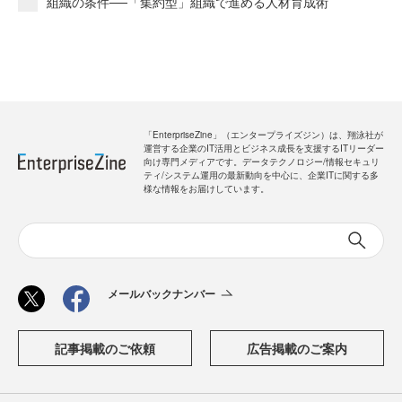
組織の条件──「集約型」組織で進める人材育成術
「EnterpriseZine」（エンタープライズジン）は、翔泳社が
運営する企業のIT活用とビジネス成長を支援するITリーダー
向け専門メディアです。データテクノロジー/情報セキュリ
ティ/システム運用の最新動向を中心に、企業ITに関する多
様な情報をお届けしています。
メールバックナンバー
記事掲載のご依頼
広告掲載のご案内