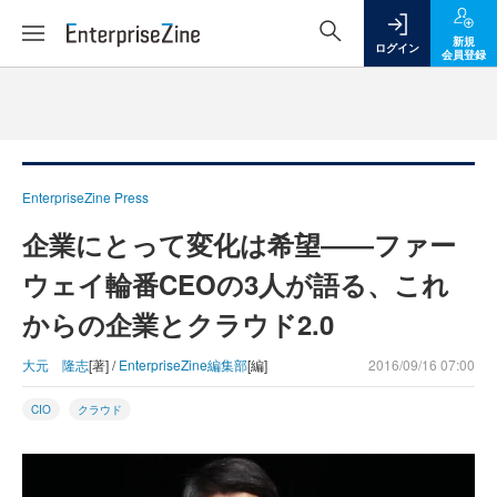
新規
ログイン
会員登録
EnterpriseZine Press
企業にとって変化は希望――ファー
ウェイ輪番CEOの3人が語る、これ
からの企業とクラウド2.0
大元 隆志
[著] /
EnterpriseZine編集部
[編]
2016/09/16 07:00
CIO
クラウド