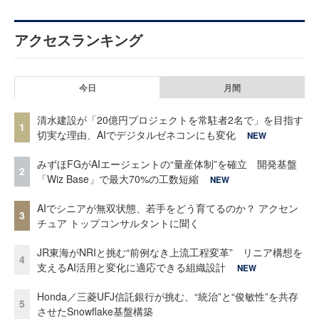
アクセスランキング
今日
月間
清水建設が「20億円プロジェクトを常駐者2名で」を目指す
1
切実な理由、AIでデジタルゼネコンにも変化
NEW
みずほFGがAIエージェントの“量産体制”を確立 開発基盤
2
「Wiz Base」で最大70%の工数短縮
NEW
AIでシニアが無双状態、若手をどう育てるのか？ アクセン
3
チュア トップコンサルタントに聞く
JR東海がNRIと挑む“前例なき上流工程変革” リニア構想を
4
支えるAI活用と変化に適応できる組織設計
NEW
Honda／三菱UFJ信託銀行が挑む、“統治”と“俊敏性”を共存
5
させたSnowflake基盤構築