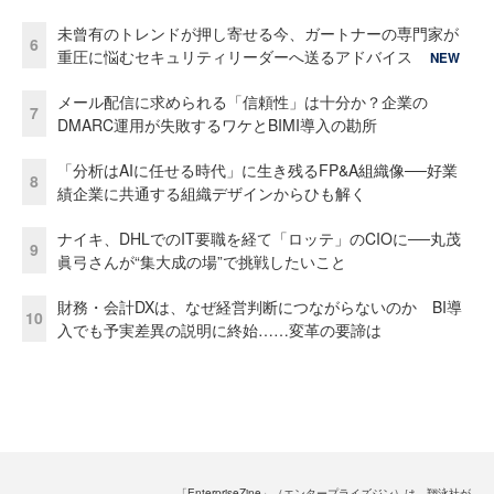
未曾有のトレンドが押し寄せる今、ガートナーの専門家が
6
重圧に悩むセキュリティリーダーへ送るアドバイス
NEW
メール配信に求められる「信頼性」は十分か？企業の
7
DMARC運用が失敗するワケとBIMI導入の勘所
「分析はAIに任せる時代」に生き残るFP&A組織像──好業
8
績企業に共通する組織デザインからひも解く
ナイキ、DHLでのIT要職を経て「ロッテ」のCIOに──丸茂
9
眞弓さんが“集大成の場”で挑戦したいこと
財務・会計DXは、なぜ経営判断につながらないのか BI導
10
入でも予実差異の説明に終始……変革の要諦は
「EnterpriseZine」（エンタープライズジン）は、翔泳社が