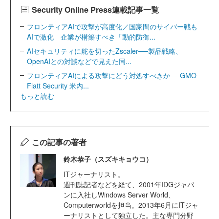
Security Online Press連載記事一覧
フロンティアAIで攻撃が高度化／国家間のサイバー戦も
AIで激化 企業が構築すべき「動的防御...
AIセキュリティに舵を切ったZscaler──製品戦略、
OpenAIとの対談などで見えた同...
フロンティアAIによる攻撃にどう対処すべきか──GMO
Flatt Security 米内...
もっと読む
この記事の著者
鈴木恭子（スズキキョウコ）
ITジャーナリスト。
週刊誌記者などを経て、2001年IDGジャパ
ンに入社しWindows Server World、
Computerworldを担当。2013年6月にITジャ
ーナリストとして独立した。主な専門分野