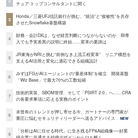
2
チュア トップコンサルタントに聞く
Honda／三菱UFJ信託銀行が挑む、“統治”と“俊敏性”を共存
3
させたSnowflake基盤構築
財務・会計DXは、なぜ経営判断につながらないのか BI導
4
入でも予実差異の説明に終始……変革の要諦は
JR東海がNRIと挑む“前例なき上流工程変革” リニア構想を
5
支えるAI活用と変化に適応できる組織設計
みずほFGがAIエージェントの“量産体制”を確立 開発基盤
6
「Wiz Base」で最大70%の工数短縮
技術的実装、SBOM管理、そして「PSIRT 2.0」へ……CRA
7
の各要求事項に応える実務のポイント
未曾有のトレンドが押し寄せる今、ガートナーの専門家が
8
重圧に悩むセキュリティリーダーへ送るアドバイス
NEW
「分析はAIに任せる時代」に生き残るFP&A組織像──好業
9
績企業に共通する組織デザインからひも解く