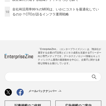
全社AI活用率99％のMIXIは、いかにコストを最適化してい
10
るのか？CTOが語るインフラ運用戦略
「EnterpriseZine」（エンタープライズジン）は、翔泳社が
運営する企業のIT活用とビジネス成長を支援するITリーダー
向け専門メディアです。データテクノロジー/情報セキュリ
ティ/システム運用の最新動向を中心に、企業ITに関する多
様な情報をお届けしています。
メールバックナンバー
記事掲載のご依頼
広告掲載のご案内