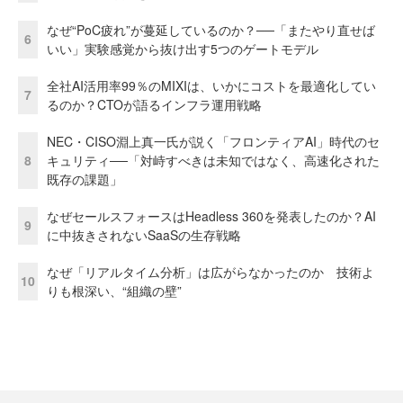
なぜ“PoC疲れ”が蔓延しているのか？──「またやり直せば
6
いい」実験感覚から抜け出す5つのゲートモデル
全社AI活用率99％のMIXIは、いかにコストを最適化してい
7
るのか？CTOが語るインフラ運用戦略
NEC・CISO淵上真一氏が説く「フロンティアAI」時代のセ
8
キュリティ──「対峙すべきは未知ではなく、高速化された
既存の課題」
なぜセールスフォースはHeadless 360を発表したのか？AI
9
に中抜きされないSaaSの生存戦略
なぜ「リアルタイム分析」は広がらなかったのか 技術よ
10
りも根深い、“組織の壁”