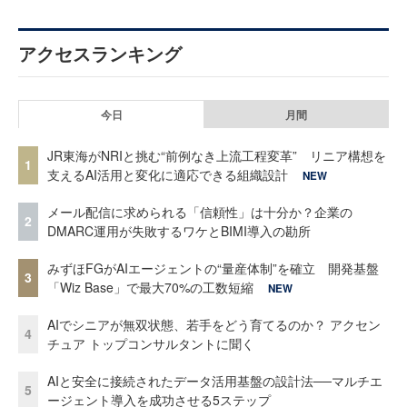
アクセスランキング
今日
月間
JR東海がNRIと挑む“前例なき上流工程変革” リニア構想を
1
支えるAI活用と変化に適応できる組織設計
NEW
メール配信に求められる「信頼性」は十分か？企業の
2
DMARC運用が失敗するワケとBIMI導入の勘所
みずほFGがAIエージェントの“量産体制”を確立 開発基盤
3
「Wiz Base」で最大70%の工数短縮
NEW
AIでシニアが無双状態、若手をどう育てるのか？ アクセン
4
チュア トップコンサルタントに聞く
AIと安全に接続されたデータ活用基盤の設計法──マルチエ
5
ージェント導入を成功させる5ステップ