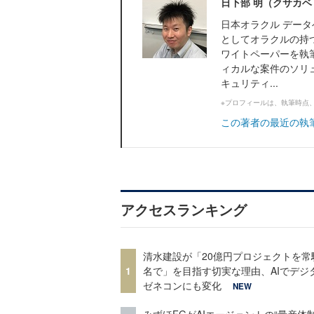
日下部 明（クサカ
日本オラクル データベー
としてオラクルの持
ワイトペーパーを執
ィカルな案件のソリ
キュリティ...
※プロフィールは、執筆時点
この著者の最近の執
アクセスランキング
清水建設が「20億円プロジェクトを常
1
名で」を目指す切実な理由、AIでデジ
ゼネコンにも変化
NEW
みずほFGがAIエージェントの“量産体制