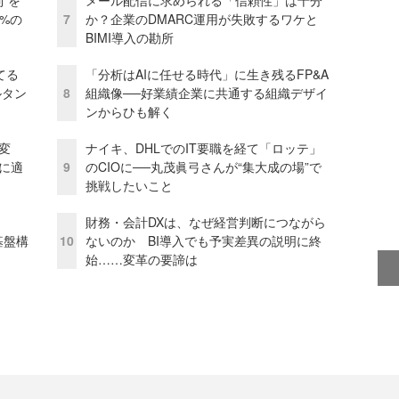
0%の
7
か？企業のDMARC運用が失敗するワケと
BIMI導入の勘所
てる
「分析はAIに任せる時代」に生き残るFP&A
ルタン
8
組織像──好業績企業に共通する組織デザイ
ンからひも解く
変
ナイキ、DHLでのIT要職を経て「ロッテ」
化に適
9
のCIOに──丸茂眞弓さんが“集大成の場”で
挑戦したいこと
財務・会計DXは、なぜ経営判断につながら
e基盤構
10
ないのか BI導入でも予実差異の説明に終
始……変革の要諦は