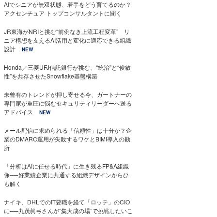
AIでシニアが無双状態、若手をどう育てるのか？
アクセンチュア トップコンサルタントに聞く
JR東海がNRIと挑む“前例なき上流工程変革” リ
ニア構想を支えるAI活用と変化に適応できる組織
設計
NEW
Honda／三菱UFJ信託銀行が挑む、“統治”と“俊敏
性”を共存させたSnowflake基盤構築
未曾有のトレンドが押し寄せる今、ガートナーの
専門家が重圧に悩むセキュリティリーダーへ送る
アドバイス
NEW
メール配信に求められる「信頼性」は十分か？企
業のDMARC運用が失敗するワケとBIMI導入の勘
所
「分析はAIに任せる時代」に生き残るFP&A組織
像──好業績企業に共通する組織デザインからひ
も解く
ナイキ、DHLでのIT要職を経て「ロッテ」のCIO
に──丸茂眞弓さんが“集大成の場”で挑戦したいこ