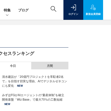
特集
ブログ
ログイン
新規
会員登録
クセスランキング
今日
月間
清水建設が「20億円プロジェクトを常駐者2名
で」を目指す切実な理由、AIでデジタルゼネコン
にも変化
NEW
みずほFGがAIエージェントの“量産体制”を確立
開発基盤「Wiz Base」で最大70%の工数短縮
NEW