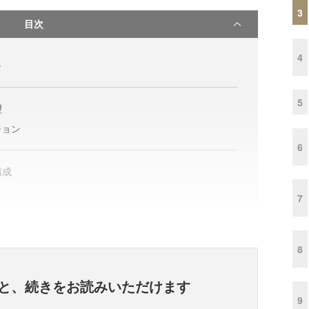
3
目次
4
ャ
5
理
ジョン
6
構成
7
8
と、
続きをお読みいただけます
9