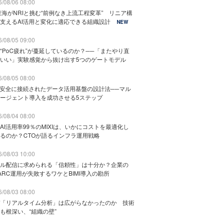
/08/06 08:00
東海がNRIと挑む“前例なき上流工程変革” リニア構
支えるAI活用と変化に適応できる組織設計
NEW
/08/05 09:00
“PoC疲れ”が蔓延しているのか？──「またやり直
いい」実験感覚から抜け出す5つのゲートモデル
/08/05 08:00
と安全に接続されたデータ活用基盤の設計法──マル
ージェント導入を成功させる5ステップ
/08/04 08:00
AI活用率99％のMIXIは、いかにコストを最適化し
るのか？CTOが語るインフラ運用戦略
/08/03 10:00
ル配信に求められる「信頼性」は十分か？企業の
ARC運用が失敗するワケとBIMI導入の勘所
/08/03 08:00
「リアルタイム分析」は広がらなかったのか 技術
も根深い、“組織の壁”