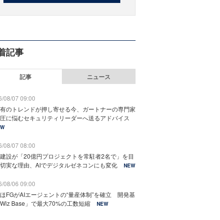
着記事
記事
ニュース
/08/07 09:00
有のトレンドが押し寄せる今、ガートナーの専門家
圧に悩むセキュリティリーダーへ送るアドバイス
EW
/08/07 08:00
建設が「20億円プロジェクトを常駐者2名で」を目
切実な理由、AIでデジタルゼネコンにも変化
NEW
/08/06 09:00
ほFGがAIエージェントの“量産体制”を確立 開発基
Wiz Base」で最大70%の工数短縮
NEW