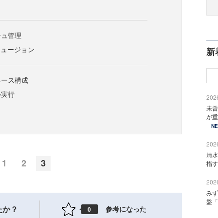
シュ管理
フュージョン
新
ベース構成
ル実行
2026
未曾
が重
N
2026
清水
1
2
3
指す
2026
みず
盤「
たか？
参考になった
0