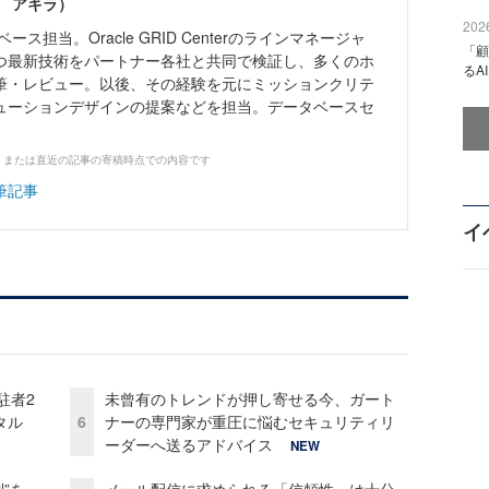
ベ アキラ）
2026
ス担当。Oracle GRID Centerのラインマネージャ
「顧
つ最新技術をパートナー各社と共同で検証し、多くのホ
るA
筆・レビュー。以後、その経験を元にミッションクリテ
ューションデザインの提案などを担当。データベースセ
、または直近の記事の寄稿時点での内容です
筆記事
イ
駐者2
未曾有のトレンドが押し寄せる今、ガート
タル
6
ナーの専門家が重圧に悩むセキュリティリ
ーダーへ送るアドバイス
NEW
”を
メール配信に求められる「信頼性」は十分