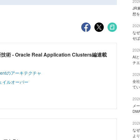
2026
JR
想を
2026
なぜ
せば
2026
acle Real Application Clusters編連載
AI
チエ
nagementのアーキテクチャ
2026
全社
フェイルオーバー
てい
2026
メー
DM
2026
なぜ
より