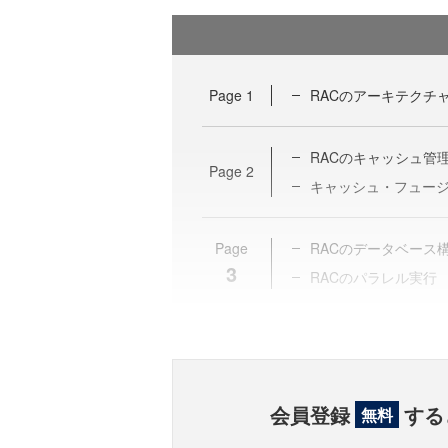
Page
1
RACのアーキテクチ
RACのキャッシュ管
Page
2
キャッシュ・フュー
Page
RACのデータベース
3
RACのパラレル実行
会員登録
する
無料