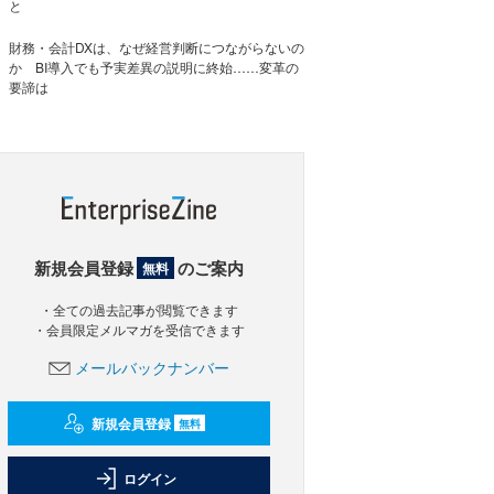
と
財務・会計DXは、なぜ経営判断につながらないの
か BI導入でも予実差異の説明に終始……変革の
要諦は
新規会員登録
のご案内
無料
・全ての過去記事が閲覧できます
・会員限定メルマガを受信できます
メールバックナンバー
新規会員登録
無料
ログイン