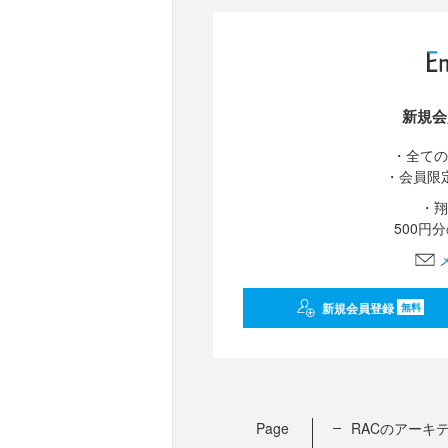
新規会
・全ての
・会員限
・翔
500円
新規会員登録
無料
Page
RACのアーキ