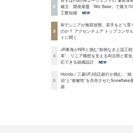
2
確立 開発基盤「Wiz Base」で最大7
工数短縮
NEW
AIでシニアが無双状態、若手をどう育
3
のか？ アクセンチュア トップコンサ
トに聞く
JR東海がNRIと挑む“前例なき上流工程
4
革” リニア構想を支えるAI活用と変
応できる組織設計
NEW
Honda／三菱UFJ信託銀行が挑む、“統
5
治”と“俊敏性”を共存させたSnowflak
築