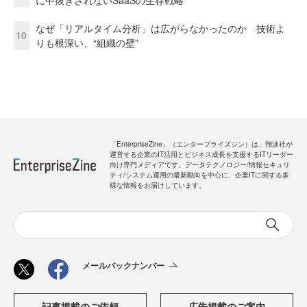
なぜ「リアルタイム分析」は広がらなかったのか 技術よ
10
りも根深い、“組織の壁”
「EnterpriseZine」（エンタープライズジン）は、翔泳社が
運営する企業のIT活用とビジネス成長を支援するITリーダー
向け専門メディアです。データテクノロジー/情報セキュリ
ティ/システム運用の最新動向を中心に、企業ITに関する多
様な情報をお届けしています。
メールバックナンバー
記事掲載のご依頼
広告掲載のご案内