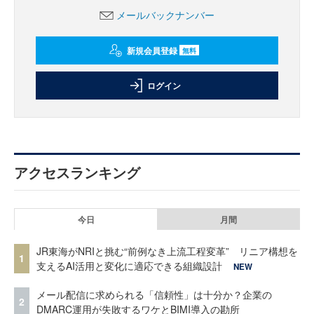
メールバックナンバー
新規会員登録
無料
ログイン
アクセスランキング
今日
月間
JR東海がNRIと挑む“前例なき上流工程変革” リニア構想を
1
支えるAI活用と変化に適応できる組織設計
NEW
メール配信に求められる「信頼性」は十分か？企業の
2
DMARC運用が失敗するワケとBIMI導入の勘所