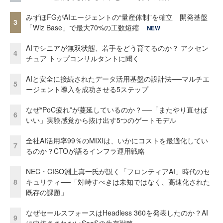
みずほFGがAIエージェントの“量産体制”を確立 開発基盤
3
「Wiz Base」で最大70%の工数短縮
NEW
AIでシニアが無双状態、若手をどう育てるのか？ アクセン
4
チュア トップコンサルタントに聞く
AIと安全に接続されたデータ活用基盤の設計法──マルチエ
5
ージェント導入を成功させる5ステップ
なぜ“PoC疲れ”が蔓延しているのか？──「またやり直せば
6
いい」実験感覚から抜け出す5つのゲートモデル
全社AI活用率99％のMIXIは、いかにコストを最適化してい
7
るのか？CTOが語るインフラ運用戦略
NEC・CISO淵上真一氏が説く「フロンティアAI」時代のセ
8
キュリティ──「対峙すべきは未知ではなく、高速化された
既存の課題」
なぜセールスフォースはHeadless 360を発表したのか？AI
9
に中抜きされないSaaSの生存戦略